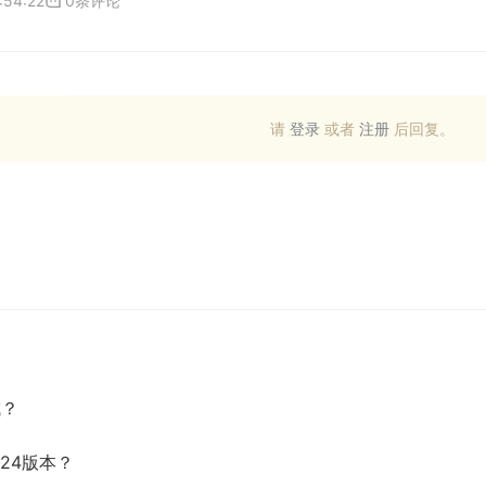
:54:22
0条评论
请
登录
或者
注册
后回复。
成？
24版本？