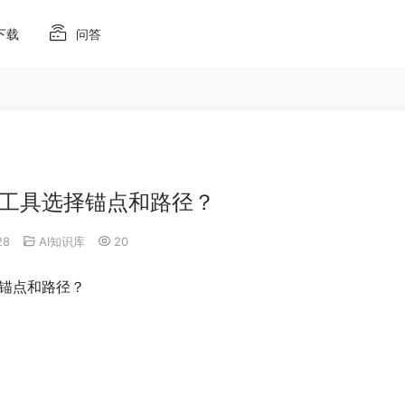
下载
问答
择工具选择锚点和路径？
:28
AI知识库
20
择锚点和路径？