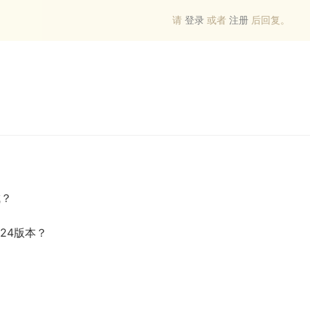
请
登录
或者
注册
后回复。
成？
24版本？