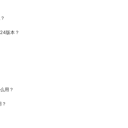
成？
24版本？
怎么用？
用？