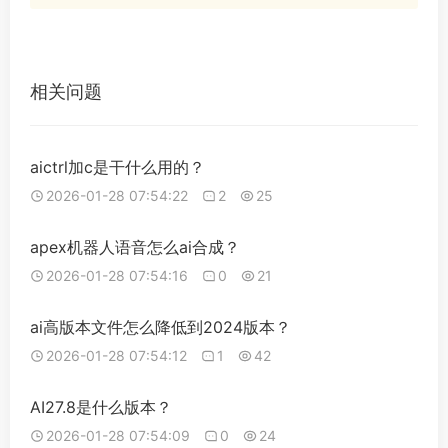
相关问题
aictrl加c是干什么用的？
2026-01-28 07:54:22
2
25
apex机器人语音怎么ai合成？
2026-01-28 07:54:16
0
21
ai高版本文件怎么降低到2024版本？
2026-01-28 07:54:12
1
42
AI27.8是什么版本？
2026-01-28 07:54:09
0
24