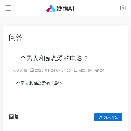
问答
一个男人和ai恋爱的电影？
心之所属
2026-01-24 07:54:23
AI知识库
24
一个男人和ai恋爱的电影？
回复
我来回复