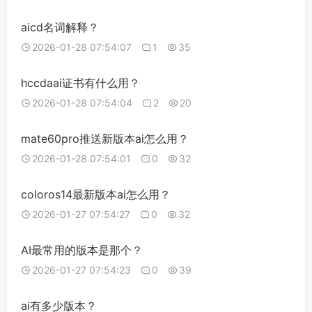
aicd名词解释？
2026-01-28 07:54:07
1
35
hccdaai证书有什么用？
2026-01-28 07:54:04
2
20
mate60pro推送新版本ai怎么用？
2026-01-28 07:54:01
0
32
coloros14最新版本ai怎么用？
2026-01-27 07:54:27
0
32
AI最常用的版本是那个？
2026-01-27 07:54:23
0
39
ai有多少版本？