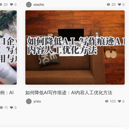
20
0
xiaohe
20
0
例：AI
如何降低AI写作痕迹：AI内容人工优化方法
yixiu
105
0
11
0