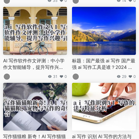
35
0
14
0
AI 写作软件作文评测：中小学
标题：国产最强 ai 写作 国产最
作文智能辅导，提升写作兴趣
强 ai 写作工具是谁？2024 年
与能力！
度测评结果
31
0
29
0
写作猫猫粮 新奇！AI 写作猫猫
ai 写作 识别 AI 写作的方法与