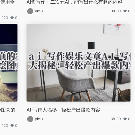
手使用全
AI酱写作：二次元AI，能写出什么有趣的内容
yixiu
80
0
123
0
绘图真的
AI 写作大揭秘：轻松产出爆款内容
yixiu
33
0
123
0