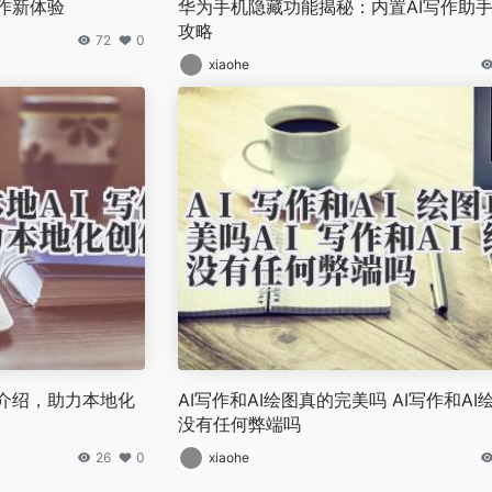
创作新体验
华为手机隐藏功能揭秘：内置AI写作助
攻略
72
0
xiaohe
模型介绍，助力本地化
AI写作和AI绘图真的完美吗 AI写作和AI
没有任何弊端吗
26
0
xiaohe