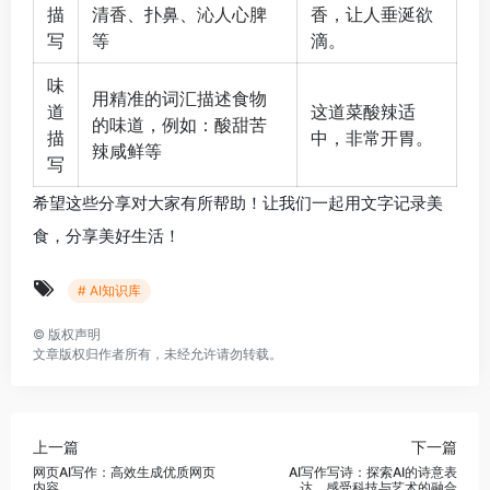
描
清香、扑鼻、沁人心脾
香，让人垂涎欲
写
等
滴。
味
用精准的词汇描述食物
道
这道菜酸辣适
的味道，例如：酸甜苦
描
中，非常开胃。
辣咸鲜等
写
希望这些分享对大家有所帮助！让我们一起用文字记录美
食，分享美好生活！
# AI知识库
©
版权声明
文章版权归作者所有，未经允许请勿转载。
上一篇
下一篇
网页AI写作：高效生成优质网页
AI写作写诗：探索AI的诗意表
内容
达，感受科技与艺术的融合