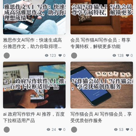
雅思作文AI写作：快速生成高
会员 写作猫AI写作会员：尊享
分雅思作文，助力你取得理想
专属特权，解锁更多功能
成绩
123
0
128
0
ai 政府写作软件 AI 推荐，百度
写作猫会员 AI 写作猫会员，享
下拉框适用产品
受优质创作服务
24
0
53
0