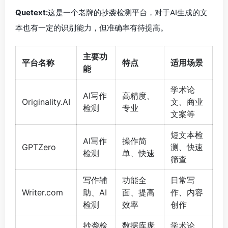
Quetext:
这是一个老牌的抄袭检测平台，对于AI生成的文
本也有一定的识别能力，但准确率有待提高。
主要功
平台名称
特点
适用场景
能
学术论
AI写作
高精度、
Originality.AI
文、商业
检测
专业
文案等
短文本检
AI写作
操作简
GPTZero
测、快速
检测
单、快速
筛查
写作辅
功能全
日常写
Writer.com
助、AI
面、提高
作、内容
检测
效率
创作
抄袭检
数据库庞
学术论