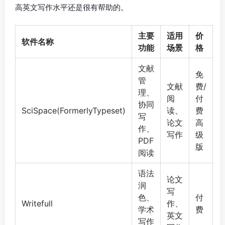
高英文写作水平还是很有帮助的。
主要
适用
价
软件名称
功能
场景
格
文献
免
管
文献
费/
理、
阅
付
协同
SciSpace(FormerlyTypeset)
读、
费
写
论文
高
作、
写作
级
PDF
版
阅读
语法
论文
润
写
色、
付
Writefull
作、
学术
费
英文
写作