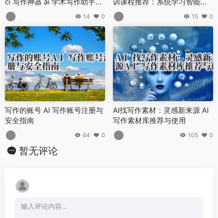
ci 写作神器 ai 学术写作助手推
训课程推荐：系统学习智能写
荐，提升论文通过率
作技能
14
0
15
0
写作的账号 AI 写作账号注册与
AI找写作素材：灵感新来源 AI
安全指南
写作素材库推荐与使用
64
0
105
0
暂无评论