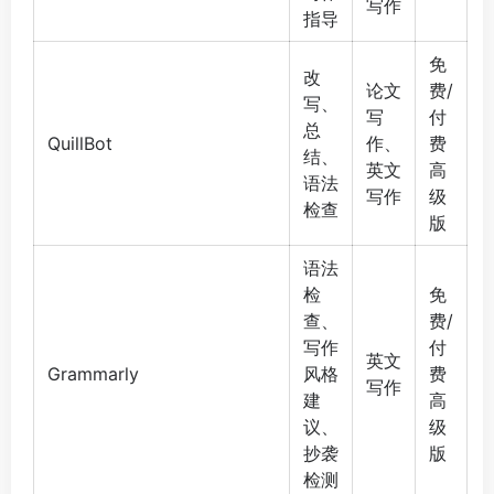
写作
指导
免
改
论文
费/
写、
写
付
总
QuillBot
作、
费
结、
英文
高
语法
写作
级
检查
版
语法
检
免
查、
费/
写作
付
英文
Grammarly
风格
费
写作
建
高
议、
级
抄袭
版
检测