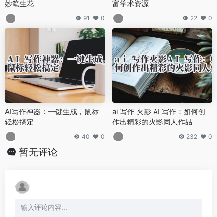
妙笔生花
富学术资源
91
0
22
0
AI写作神器：一键生成，鼠标
ai 写作 火影 AI 写作：如何创
轻松搞定
作出精彩的火影同人作品
40
0
232
0
暂无评论