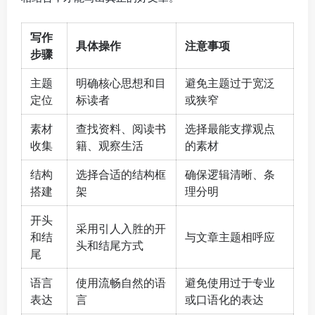
写作
具体操作
注意事项
步骤
主题
明确核心思想和目
避免主题过于宽泛
定位
标读者
或狭窄
素材
查找资料、阅读书
选择最能支撑观点
收集
籍、观察生活
的素材
结构
选择合适的结构框
确保逻辑清晰、条
搭建
架
理分明
开头
采用引人入胜的开
和结
与文章主题相呼应
头和结尾方式
尾
语言
使用流畅自然的语
避免使用过于专业
表达
言
或口语化的表达