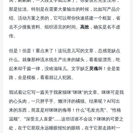
词，刷刷刷，一大段文字就出来了。你要说它完全没用，
那是扯淡。特别是在需要大量输出的时候，比如写产品介
绍、活动方案之类的，它可以帮你快速搭建一个框架，省
去不少搜集资料、组织语言的时间。
高效
，确实是名不虚
传。
但是！但是！重点来了！这玩意儿写的文章，总感觉缺点
什么。就像那种流水线生产出来的罐头，看着挺漂亮，吃
起来却千篇一律，没啥滋味儿。文字缺乏
灵魂
啊！全是套
路，全是模板，看着就让人犯困。
我试着让它写一篇关于我家猫咪“咪咪”的文章。咪咪可是我
的心头肉，一只胖乎乎、懒洋洋的橘猫。结果呢？AI写出
来的东西，简直是对咪咪的侮辱！什么“毛发光亮”、“性格
温顺”、“深受主人喜爱”……这些话谁不会说？咪咪的可爱之
处，在于它那双永远睡眼惺忪的眼睛，在于它那走路时一