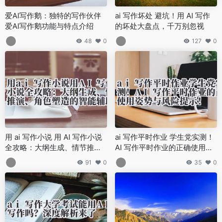
爱AI写作鹅：独特的写作伙伴
ai 写作坏处 避坑！用 AI 写作
爱AI写作鹅功能与特点介绍
的坏处大盘点，千万别忽视
48
0
127
0
用 ai 写作小说 用 AI 写作小说
ai 写作平时作业 学生党实测！
全攻略：大纲生成、情节推
AI 写作平时作业的正确使用姿
演、角色塑造的智能辅助流程
势与风险提示！
91
0
35
0