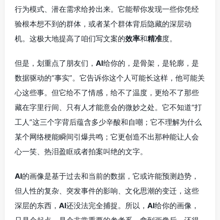
行为模式、潜在需求给拎出来。它能帮你发现一些你凭经
验根本想不到的群体，或者某个群体背后隐藏的深层动
机。这极大地提高了咱们写文案的
效率
和
精准
度。
但是，划重点了朋友们，
AI
给你的，是骨架，是轮廓，是
数据驱动的“事实”。它告诉你这个人可能长这样，他可能关
心这些事。但它给不了情感，给不了温度，更给不了那些
藏在字里行间、只有人才能意会的微妙之处。它不知道“打
工人”这三个字背后蕴含多少辛酸和自嘲；它不理解为什么
某个网络梗能瞬间引爆共鸣；它更创造不出那种能让人会
心一笑、热泪盈眶或者拍案叫绝的文字。
AI
的画像是基于过去和当前的数据，它或许能预测趋势，
但人性的复杂、突发事件的影响、文化思潮的变迁，这些
深层的东西，
AI
还没法完全捕捉。所以，
AI
给你的画像，