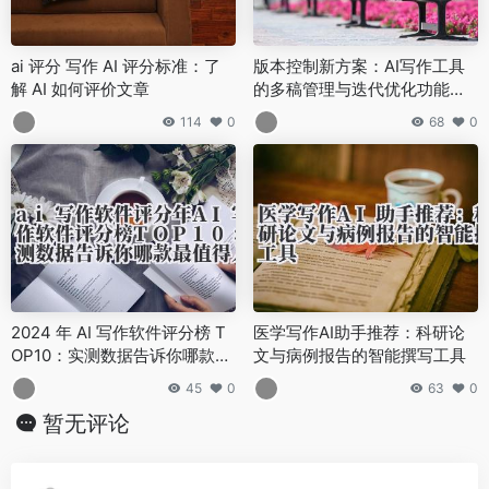
ai 评分 写作 AI 评分标准：了
版本控制新方案：AI写作工具
解 AI 如何评价文章
的多稿管理与迭代优化功能解
析
114
0
68
0
2024 年 AI 写作软件评分榜 T
医学写作AI助手推荐：科研论
OP10：实测数据告诉你哪款最
文与病例报告的智能撰写工具
值得入手
45
0
63
0
暂无评论