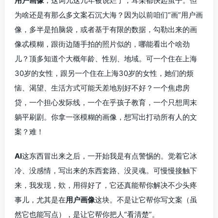
用户画像
，这词儿这几年被说烂了，耳朵都快起茧子。但
为啥还是有那么多文案石沉大海？因为以前咱们“画”用户画
像，多半是拍脑袋，或者基于有限的数据，勾勒出来的画
像忒模糊，跟街边随手拍的照片似的，哪能看出个啥劲
儿？顶多知道个大概年龄、性别、地域。可一个住在上海
30岁的女性，跟另一个住在上海30岁的女性，她们的烦
恼、渴望、生活方式可能天差地别好不好？一个焦虑房
贷，一个担心发际线，一个在乎孩子教育，一个只想周末
躺平刷剧。你拿一张模糊的画像，想写出打动所有人的文
案？难！
AI
这东西冒出来之后，一开始我是有点警惕的。觉着它冰
冷、没感情，写出来的东西套路、没灵魂。可慢慢接触下
来，我发现，欸，用得好了，它还真能帮你解决不少头疼
事儿，尤其是在
用户画像
这块。不是让它帮你写文案（虽
然它也能写点），是让它帮你把人“看清楚”。