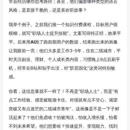
常会经历哪些思考路径；甚至，他们偏爱哪种类型的语言
风格，是直接干脆的，还是喜欢听故事？
我举个例子。之前我们推一个知识付费课程，目标用户很
模糊，就写“职场人士提升技能”。文案写得特正经，效果平
平。后来用
AI
跑了跑前期用户的数据，结果跑出来的画像
让我眼前一亮：他们大多是工作3-5年，住在二线城市，平
时关注副业、理财、个人成长类内容，习惯晚上9点后刷手
机，经常在B站和知乎出没，对“阶层固化”这类词特别敏
感。
你看，这信息量就不一样了！不再是“职场人士”，而是“有
点工作经验、感觉被瓶颈卡住、对现状有点不甘心、渴望
突破又有点迷茫的二线城市青年”。这画像是不是一下子鲜
活起来了？他们焦虑啥？怕被淘汰，怕收入增长慢，怕看
不到未来希望。他们想要啥？快速提升、变现能力、找到