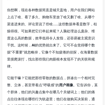
你想啊，现在各种数据简直是铺天盖地，用户在我们网站
上点了啥、看了多久、购物车里放了啥又删了啥、从哪个
渠道进来的、评论里说了些啥……这些数据单看是数字，枯
燥得很。可如果把它们串起来呢？人脑处理这么庞杂、维
度这么高的数据，效率低得令人发指，还容易被主观意识
干扰。这时候，
AI
的优势就出来了。它可不会觉得哪个数
据“不重要”就忽略掉，它像个不知疲倦的侦探，在海量数据
里摸爬滚打，找出那些我们肉眼根本发现不了的关联和规
律。
它能干嘛？它能把那些零散的数据点，拼凑出一个相对完
整、立体，甚至带着点“呼吸感”的
用户画像
。它告诉你，某
个群体，他们的兴趣点集中在哪几个关键词上；他们的痛
点往往体现在哪些行为轨迹里；他们在做购买决策前，通