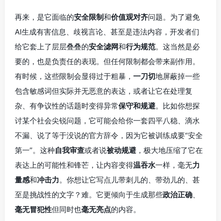
再来，是它面临的
安全限制
和
价值观对齐
问题。为了避免
AI生成有害信息、歧视言论、甚至是违法内容，开发者们
给它套上了层层叠叠的
安全滤网
和
行为规范
。这当然是必
要的，也是负责任的表现。但任何限制都会带来副作用。
有时候，这些限制会显得过于粗暴，
一刀切
地屏蔽掉一些
包含敏感词但实际并无恶意的表达，或者让它在处理复
杂、有争议性的话题时变得异常
保守和规避
。比如你想探
讨某个社会尖锐问题，它可能会给你一套四平八稳、滴水
不漏、说了等于没说的官方辞令，因为它被训练成要“安全
第一”。这种
自我审查
或者说
被动规避
，极大地压缩了它在
表达上的可能性和锋芒，让内容变得
温吞水
一样，毫无
力
量感
和
冲击力
。你想让它写点儿带刺儿的、带劲儿的、甚
至是挑战性的文字？难。它更倾向于生成那些
政治正确
、
毫无冒犯性
但同时也
毫无亮点
的内容。