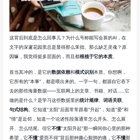
这背后到底是怎么回事儿？为什么号称能写会算的AI，在
文字的深邃花园里总是显得那么笨拙、那么缺乏灵魂？原
因嘛，我觉得挺多层面的，而且都
根植于它的本质
。
首当其冲的，是它的
数据依赖
和
模式识别
本质。你想啊，
它所有的“本事”，都是喂出来的。一字一句，都源自它吞下
去的那些海量数据——互联网上的文章、书籍、对话……它
做的是什么？是学习这些数据里的
统计规律
、
词语关联
、
句式结构
。它知道“太阳”后面常常跟着“升起”，知道“爱”和
“情”是近邻，知道一个论述性段落通常怎么开头、怎么展
开、怎么结尾。但它
不懂
“太阳升起”那一瞬间你心里的那种
希望，它
不懂
“爱而不得”背后那种撕心裂肺的痛，它
不懂
那