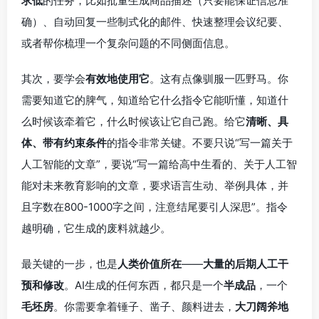
求低
的任务，比如批量生成商品描述（只要能保证信息准
确）、自动回复一些制式化的邮件、快速整理会议纪要、
或者帮你梳理一个复杂问题的不同侧面信息。
其次，要学会
有效地使用它
。这有点像驯服一匹野马。你
需要知道它的脾气，知道给它什么指令它能听懂，知道什
么时候该牵着它，什么时候该让它自己跑。给它
清晰、具
体、带有约束条件
的指令非常关键。不要只说“写一篇关于
人工智能的文章”，要说“写一篇给高中生看的、关于人工智
能对未来教育影响的文章，要求语言生动、举例具体，并
且字数在800-1000字之间，注意结尾要引人深思”。指令
越明确，它生成的废料就越少。
最关键的一步，也是
人类价值所在
——
大量的后期人工干
预和修改
。AI生成的任何东西，都只是一个
半成品
，一个
毛坯房
。你需要拿着锤子、凿子、颜料进去，
大刀阔斧地