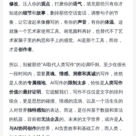
修改
。注入你的
观点
，打磨你的
语气
，填充那些只有你才
知道的
细节
和
故事
，删掉那些空话套话，调整句子的节
奏，让它读起来像
你
写的，有你的
声音
，有你的
体温
。这
就像一个艺术家使用工具。画笔颜料再好，也替代不了艺
术家脑子里的构思和手上的感觉。AI是那个工具，而你，
才是
创作者
。
所以，别被那些“AI取代人类写作”的论调吓倒。至少在很长
一段时间内，需要
灵魂、情感、洞察和真诚
的写作，依然
是人类的
专属领地
。AI写作的
限制太多
，恰恰是
人类写作
价值
的
最好证明
。它提醒我们，写作不仅仅是文字的排列
组合，更是思想的碰撞、情感的流淌、以及一个活生生的
人对世界
独特感知
的表达。而这，是任何基于数据和算法
的机器，目前都
无法企及
的。未来的文字世界，或许是
人
与AI协同创作
的世界，AI负责效率和基础工作，而人类，