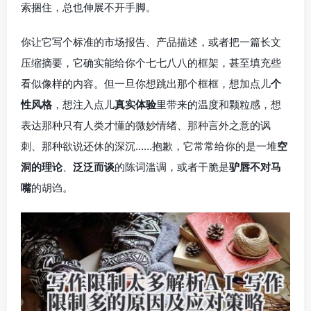
索捆住，总也伸展不开手脚。
你让它写个标准的市场报告、产品描述，或者把一篇长文
压缩摘要，它确实能给你个七七八八的框架，甚至填充些
看似像样的内容。但一旦你想跳出那个框框，想加点儿
个
性风格
，想注入点儿
真实体验
里带来的温度和颗粒感，想
表达那种只有人类才懂的微妙情绪、那种言外之意的讽
刺、那种欲说还休的深沉……抱歉，它常常给你的是一堆
空
洞的理论
、
泛泛而谈
的陈词滥调，或者干脆是
驴唇不对马
嘴
的胡诌。