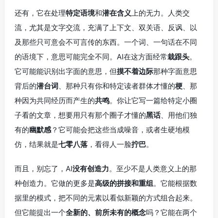
还有，它在处理
特定语境
和
潜在含义
上的无力。人类交
流，尤其是文字交流，充满了上下文、双关语、反讽、以
及那些只可意会不可言传的东西。一个词、一句话在不同
的语境下，意思可能完全不同。AI在这方面经常
栽跟头
。
它可能能识别出字面的意思，但
摸不着边际
那种字面意思
背后的
潜台词
、那种只有你和特定读者群体才懂的
梗
、那
种因为共同经历而产生的
共鸣
。你让它写一篇给特定小圈
子看的文章，想要用只有那个圈子才懂的
黑话
、用他们独
有的
幽默感
？它可能会把这些当成噪音，或者生硬地模
仿，结果就是
七零八落
，看得人一脸
拧巴
。
而且，别忘了，AI
没有创造力
。至少不是人类意义上的那
种创造力。它做的更多是
高级的拼接和重组
。它能根据数
据里的模式，把不同的元素以看似新颖的方式组合起来。
但它能提出一个
全新的、前所未有的概念
吗？它能在两个