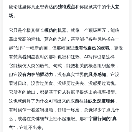
段论述里你真正想表达的
独特观点
和你隐藏其中的
个人立
场
。
它只是个极其擅长
模仿
的机器。就像一个顶级画匠，能临
摹出梵高的笔触、莫奈的光影，甚至能把各种风格揉在一
起“创作”一幅新的画，但那幅画里
没有他自己的灵魂
，更没
有梵高看到星夜时的那种孤寂和狂热。AI写作也是这样，
它能模仿人类的语气、句式，能把相关的概念组织起来，
但它
没有内在的驱动力
，没有真实世界的
具身感知
。它没
看过日出、没尝过美食、没经历过失去、没感受过喜悦。
它所有的输出，都是基于它从数据里提炼出的概率模型。
这也就解释了为什么AI写出来的东西往往
缺乏深度理解
，
有时候乍一看逻辑挺顺，仔细一琢磨，总觉得少了点儿什
么，或者在关键细节上经不起推敲。那种
字里行间的“真
气”
，它吐不出来。