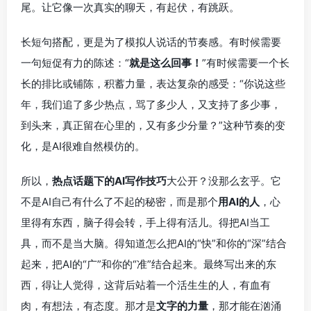
尾。让它像一次真实的聊天，有起伏，有跳跃。
长短句搭配，更是为了模拟人说话的节奏感。有时候需要
一句短促有力的陈述：“
就是这么回事！
”有时候需要一个长
长的排比或铺陈，积蓄力量，表达复杂的感受：“你说这些
年，我们追了多少热点，骂了多少人，又支持了多少事，
到头来，真正留在心里的，又有多少分量？”这种节奏的变
化，是AI很难自然模仿的。
所以，
热点话题下的AI写作技巧
大公开？没那么玄乎。它
不是AI自己有什么了不起的秘密，而是那个
用AI的人
，心
里得有东西，脑子得会转，手上得有活儿。得把AI当工
具，而不是当大脑。得知道怎么把AI的“快”和你的“深”结合
起来，把AI的“广”和你的“准”结合起来。最终写出来的东
西，得让人觉得，这背后站着一个活生生的人，有血有
肉，有想法，有态度。那才是
文字的力量
，那才能在汹涌