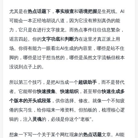
尤其是在
热点话题
下，
事实核查
和
语境把握
是生死线。AI
可能会一本正经地胡说八道，因为它没有辨别真伪的能
力，它只是在进行文字接龙。而热点事件往往信息繁杂，
谣言四起。你的
文字功底
和
判断力
在这里才真正派上用
场。你得有能力一眼看出AI生成的内容里，哪些是站不住
脚的，哪些是过于想当然的，哪些是虽然文字流畅但根本
没说到点子上的。
所以第三个技巧，是把AI当成一个
超级助手
，而不是替代
者。它能帮你
快速搜集
、
快速组织
，甚至帮你
快速生成多
个版本的开头或段落
，供你选择、修改。就像一个不知疲
倦的实习生，给你端来一堆资料。但拍板的，梳理核心逻
辑的，注入
灵魂
的，必须是你这个“老板”。
想象一下写一个关于某个网红现象的
热点话题
文章。AI能