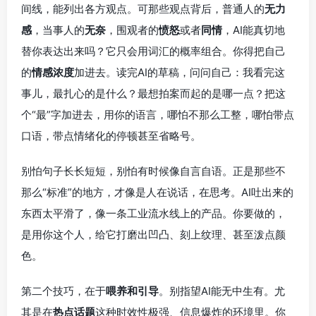
间线，能列出各方观点。可那些观点背后，普通人的
无力
感
，当事人的
无奈
，围观者的
愤怒
或者
同情
，AI能真切地
替你表达出来吗？它只会用词汇的概率组合。你得把自己
的
情感浓度
加进去。读完AI的草稿，问问自己：我看完这
事儿，最扎心的是什么？最想拍案而起的是哪一点？把这
个“最”字加进去，用你的语言，哪怕不那么工整，哪怕带点
口语，带点情绪化的停顿甚至省略号。
别怕句子长长短短，别怕有时候像自言自语。正是那些不
那么“标准”的地方，才像是人在说话，在思考。AI吐出来的
东西太平滑了，像一条工业流水线上的产品。你要做的，
是用你这个人，给它打磨出凹凸、刻上纹理、甚至泼点颜
色。
第二个技巧，在于
喂养和引导
。别指望AI能无中生有。尤
其是在
热点话题
这种时效性极强、信息爆炸的环境里。你