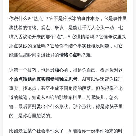
你说什么叫“热点”？它不是冷冰冰的事件本身，它是事件里
裹挟着的情绪、观点、争议，是能让千万人心头一动、七
嘴八舌议论开来的那个“点”。AI它懂情绪吗？它懂争议里头
那点微妙的拉扯吗？它给你总结个事实梗概没问题，可它
能抓住那瞬间引爆社群的
情绪 G点
吗？难。
这第一个技巧，也是最
核心
的，得是你自己。得是你对这
个
热点话题
的
真实感受
和
独立思考
。AI可以快速帮你梳理
事实、找论点，甚至生成不同角度的段落。但你得像个老
道的裁缝，知道从AI给的那堆布料里，剪哪块儿，怎么
缝，最后要熨烫出个什么形状。那个形状，得是你脑子里
的，是你心里想说的。
比如最近某个社会事件火了，AI能给你一份事件始末的时