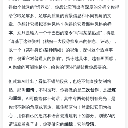
得做个优秀的“饲养员”。你想让它写出有深度的分析？你得
给它喂足够多、足够高质量的背景信息和不同视角的文
章。你想让它模拟某种风格？你得给它看那种风格的
样
本
。别只是输入一个干巴巴的指令“写写某某热点”，得是
“请基于这些资料（粘贴一大段你搜集来的信息、评论），
以一个（某种身份/某种情绪）的视角，探讨这个热点事
件，侧重它对普通人的影响”。指令越具体、越有画面感，
AI跑偏的可能性越小，给你的“素材”越贴近你想要的。
但就算AI吐出了看似不错的段落，也绝不能直接复制粘
贴。那叫
懒惰
，不叫技巧。你要做的是
二次创作
，是
提炼
和
重组
。AI可能给你十句话，其中有两句特别有亮光，是
你想不到的角度或表达。抓住那两句！然后以它们为核
心，用你自己的思路和语言去搭建剩下的部分。别被AI的
逻辑牵着鼻子走，你要做它的
编辑
，它的
导演
。