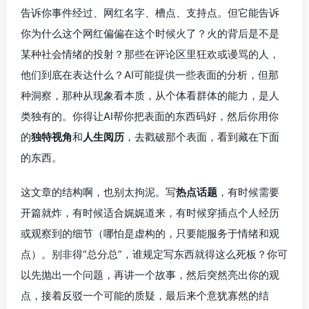
告诉你事件经过、网红名字、槽点、支持点。但它能告诉
你为什么这个网红偏偏在这个时候火了？火的背后是不是
某种社会情绪的投射？那些在评论区里狂欢或谩骂的人，
他们到底在表达什么？AI可能提供一些表面的分析，但那
种洞察，那种从现象看本质，从个体看群体的能力，是人
类独有的。你得让AI帮你把表面的东西码好，然后你用你
的
独特视角
和
人生阅历
，去戳破那个表面，看到藏在下面
的东西。
这文章的结构啊，也别太拘泥。写
热点话题
，有时候需要
开篇就炸，有时候适合娓娓道来，有时候穿插点个人经历
或观察到的细节（哪怕是虚构的，只要能服务于情绪和观
点）。别非得“总分总”，谁规定写东西就得这么死板？你可
以先抛出一个问题，再讲一个故事，然后突然亮出你的观
点，接着反驳一个可能的质疑，最后来个意犹寡然的结