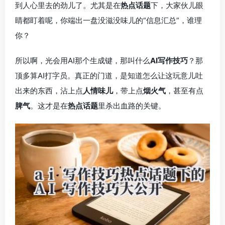
到人心里去的劲儿了。尤其是在
热点话题
下，大家伙儿眼
睛都盯着呢，你端出一盘没滋没味儿的“信息汇总”，谁理
你？
所以啊，光会用AI那个生成键，那叫什么
AI写作技巧
？那
顶多算AI打字员。真正的门道，是知道怎么让这玩意儿吐
出来的东西，沾上点
人情味儿
，带上点
烟火气
，甚至有点
脾气
。这才是在
热点话题
里杀出血路的关键。