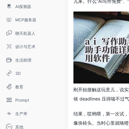
儿来。什么“AI写作免费”
AI探测器
MCP服务器
聊天机器人
设计与艺术
生活助理
3D
教育
刚开始接触这玩意儿，说实话
候 deadlines 压
Prompt
结果，哎哟喂，第一次试，
生产率
像块砖头。当时心里就咯噔
其他