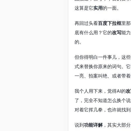
这算是它
实用
的一面。
再回过头看
百度下拉框
里那
底有什么用？它的
改写
能力
的。
但你得明白一件事儿，这些
式来替换你原来的词句。它
一亮、拍案叫绝、或者带着
我个人用下来，觉得AI的
改
了，完全不知道怎么换个说
对着它挥几拳，也许就找到
说到
功能详解
，其实大部分