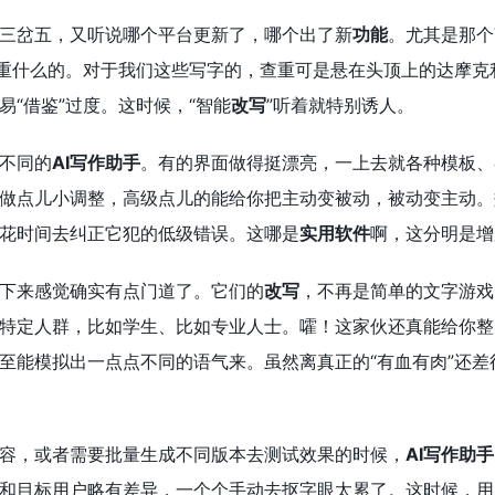
三岔五，又听说哪个平台更新了，哪个出了新
功能
。尤其是那个
重什么的。对于我们这些写字的，查重可是悬在头顶上的达摩克
易“借鉴”过度。这时候，“智能
改写
”听着就特别诱人。
不同的
AI写作助手
。有的界面做得挺漂亮，一上去就各种模板、
做点儿小调整，高级点儿的能给你把主动变被动，被动变主动。
花时间去纠正它犯的低级错误。这哪是
实用软件
啊，这分明是增
下来感觉确实有点门道了。它们的
改写
，不再是简单的文字游戏
特定人群，比如学生、比如专业人士。嚯！这家伙还真能给你整
至能模拟出一点点不同的语气来。虽然离真正的“有血有肉”还
容，或者需要批量生成不同版本去测试效果的时候，
AI写作助手
和目标用户略有差异，一个个手动去抠字眼太累了。这时候，用