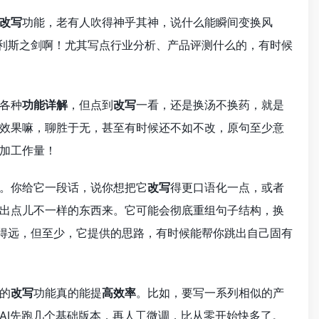
改写
功能，老有人吹得神乎其神，说什么能瞬间变换风
利斯之剑啊！尤其写点行业分析、产品评测什么的，有时候
各种
功能详解
，但点到
改写
一看，还是换汤不换药，就是
效果嘛，聊胜于无，甚至有时候还不如不改，原句至少意
加工作量！
。你给它一段话，说你想把它
改写
得更口语化一点，或者
出点儿不一样的东西来。它可能会彻底重组句子结构，换
差得远，但至少，它提供的思路，有时候能帮你跳出自己固有
的
改写
功能真的能提
高效率
。比如，要写一系列相似的产
AI先跑几个基础版本，再人工微调，比从零开始快多了。