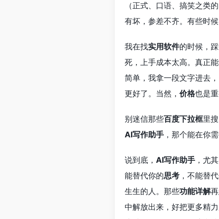
（正式、口语、搞笑之类的
有坏，参差不齐。有些时候
我在找
实用软件
的时候，踩
死，上手成本太高。真正能
简单，我拿一段文字进去，
更好了。当然，
价格
也是重
别迷信那些
百度下拉框
里搜
AI写作助手
，那个能在你需
说到底，
AI写作助手
，尤其
能替代你的
思考
，不能替代
生生的人。那些
功能详解
再
中解放出来，好把更多精力