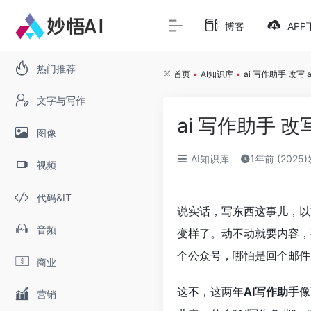
博客
APP
热门推荐
首页
•
AI知识库
•
ai 写作助手 改
文字与写作
ai 写作助手 
图像
AI知识库
1年前 (2025
视频
代码&IT
说实话，写东西这事儿，以
音频
变样了。动不动就要内容，
个公众号，哪怕是回个邮件
商业
这不，这两年
AI写作助手
像
营销