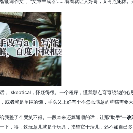
、“智能写作文”、“文章生成器”……看着就让人好奇，又有点犯
， skeptical，怀疑得很。一个程序，懂我那点弯弯绕绕
得喘不过气，或者就是单纯的懒，手头又正好有个不怎么满意的草稿需要
给我整了个哭笑不得。一段本来还算通顺的话，让那“助手”一
改
一下，得，这玩意儿就是个玩具，指望它干活儿，还不如自己多