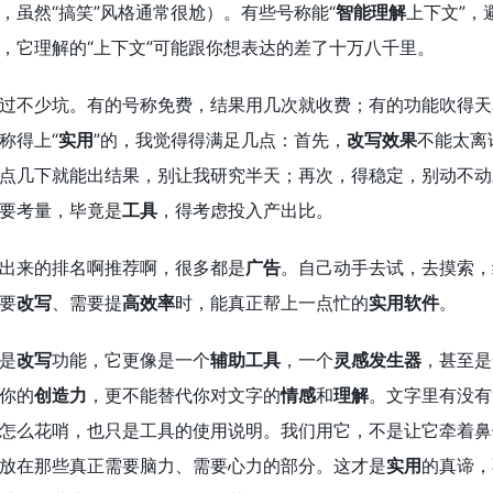
，虽然“搞笑”风格通常很尬）。有些号称能“
智能理解
上下文”，
，它理解的“上下文”可能跟你想表达的差了十万八千里。
过不少坑。有的号称免费，结果用几次就收费；有的功能吹得天
称得上“
实用
”的，我觉得得满足几点：首先，
改写效果
不能太离
点几下就能出结果，别让我研究半天；再次，得稳定，别动不动
要考量，毕竟是
工具
，得考虑投入产出比。
出来的排名啊推荐啊，很多都是
广告
。自己动手去试，去摸索，
要
改写
、需要提
高效率
时，能真正帮上一点忙的
实用软件
。
是
改写
功能，它更像是一个
辅助工具
，一个
灵感发生器
，甚至是
你的
创造力
，更不能替代你对文字的
情感
和
理解
。文字里有没有
怎么花哨，也只是工具的使用说明。我们用它，不是让它牵着鼻
放在那些真正需要脑力、需要心力的部分。这才是
实用
的真谛，