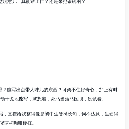
怵。这玩意儿，真能帮上忙？还是来抢饭碗的？
的心思？能写出点带人味儿的东西？可架不住好奇心，加上有时
大动干戈地
改写
，就想着，死马当活马医呗，试试看。
写
，直接给我整得像是初中生硬拗长句，词不达意，生硬得
喝两杯咖啡硬扛。