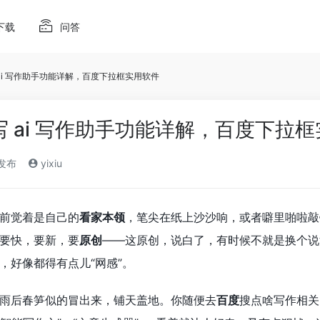
下载
问答
写 ai 写作助手功能详解，百度下拉框实用软件
改写 ai 写作助手功能详解，百度下拉
)发布
yixiu
前觉着是自己的
看家本领
，笔尖在纸上沙沙响，或者噼里啪啦敲
要快，要新，要
原创
——这原创，说白了，有时候不就是换个说
，好像都得有点儿“网感”。
雨后春笋似的冒出来，铺天盖地。你随便去
百度
搜点啥写作相关