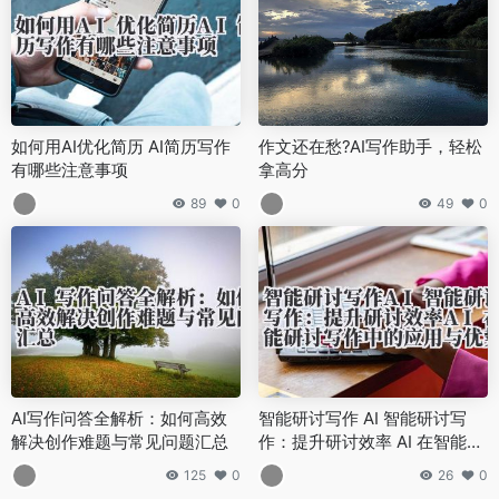
如何用AI优化简历 AI简历写作
作文还在愁?AI写作助手，轻松
有哪些注意事项
拿高分
89
0
49
0
AI写作问答全解析：如何高效
智能研讨写作 AI 智能研讨写
解决创作难题与常见问题汇总
作：提升研讨效率 AI 在智能研
讨写作中的应用与优势
125
0
26
0