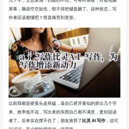
几千字，文思泉涌，挡都挡不住。可有时候呢，对着电脑
屏幕，脑袋空空如也，恨不得把键盘砸了。这种状态，写
作者应该都懂吧？简直痛苦到变形。
以前我都是硬着头皮死磕，逼自己挤牙膏似的挤出几个字
来。效率低不说，写出来的东西自己都不满意，更别说读
者了。后来实在撑不住了，朋友推荐了
比灵 AI 写作
，说可