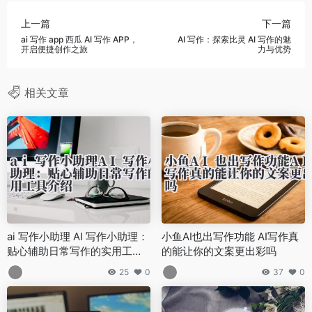
上一篇
下一篇
ai 写作 app 西瓜 AI 写作 APP，
AI 写作：探索比灵 AI 写作的魅
开启便捷创作之旅
力与优势
相关文章
ai 写作小助理 AI 写作小助理：
小鱼AI也出写作功能 AI写作真
贴心辅助日常写作的实用工具
的能让你的文案更出彩吗
介绍
25
0
37
0