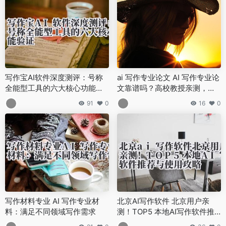
写作宝AI软件深度测评：号称
ai 写作专业论文 AI 写作专业论
全能型工具的六大核心功能验
文靠谱吗？高校教授亲测，这
证
些场景竟能精准替代人工！
91
0
16
0
写作材料专业 AI 写作专业材
北京AI写作软件 北京用户亲
料：满足不同领域写作需求
测！TOP5 本地AI写作软件推
荐与使用攻略