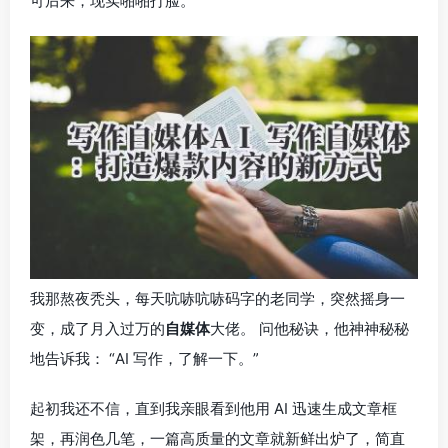
可后来，现实啪啪打脸。
我那熬夜秃头，每天吭哧吭哧码字的老同学，突然摇身一
变，成了月入过万的
自媒体
大佬。 问他秘诀，他神神秘秘
地告诉我： “AI 写作，了解一下。”
起初我还不信，直到我亲眼看到他用 AI 迅速生成文章框
架，再润色几笔，一篇高质量的文章就新鲜出炉了，简直