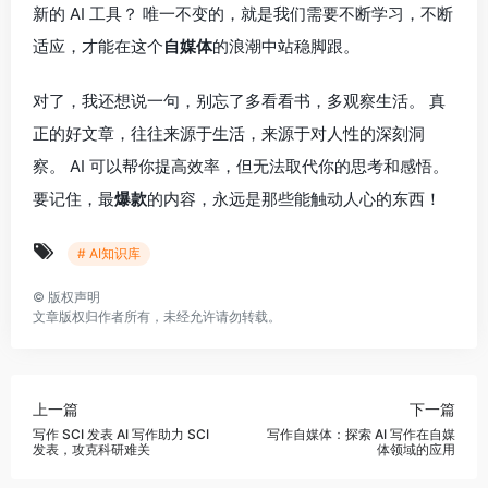
新的 AI 工具？ 唯一不变的，就是我们需要不断学习，不断
适应，才能在这个
自媒体
的浪潮中站稳脚跟。
对了，我还想说一句，别忘了多看看书，多观察生活。 真
正的好文章，往往来源于生活，来源于对人性的深刻洞
察。 AI 可以帮你提高效率，但无法取代你的思考和感悟。
要记住，最
爆款
的内容，永远是那些能触动人心的东西！
# AI知识库
©
版权声明
文章版权归作者所有，未经允许请勿转载。
上一篇
下一篇
写作 SCI 发表 AI 写作助力 SCI
写作自媒体：探索 AI 写作在自媒
发表，攻克科研难关
体领域的应用