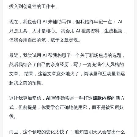
投入到创造性的工作中。
现在，我也会用 AI 来辅助写作，但我始终牢记一点： AI
只是工具，人才是核心。 我会用 AI 搜集资料，生成框架，
但我会用自己的笔，赋予文章灵魂。
最近，我尝试用 AI 帮我构思了一个关于职场焦虑的选题，
然后我结合了自己的亲身经历，写了一篇充满个人风格的
文章。 结果，这篇文章意外地火了，阅读量和互动量都远
超我之前的预期。
这让我更加坚信，
AI 写作
确实是一种打造
爆款内容
的新方
式，但前提是，你要学会正确地使用它，而不是被它所奴
役。
而且，这个领域的变化太快了！ 谁知道明天又会冒出什么