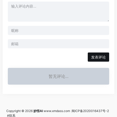
发表评论
暂无评论...
Copyright © 2026
妙悟AI
www.xmdass.com
闽ICP备2020016437号-2
#联系