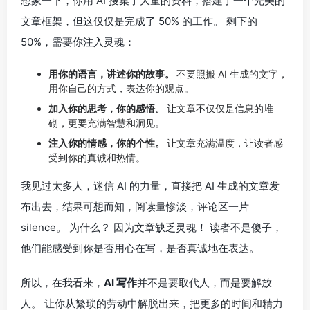
想象一下，你用 AI 搜集了大量的资料，搭建了一个完美的
文章框架，但这仅仅是完成了 50% 的工作。 剩下的
50%，需要你注入灵魂：
用你的语言，讲述你的故事。
不要照搬 AI 生成的文字，
用你自己的方式，表达你的观点。
加入你的思考，你的感悟。
让文章不仅仅是信息的堆
砌，更要充满智慧和洞见。
注入你的情感，你的个性。
让文章充满温度，让读者感
受到你的真诚和热情。
我见过太多人，迷信 AI 的力量，直接把 AI 生成的文章发
布出去，结果可想而知，阅读量惨淡，评论区一片
silence。 为什么？ 因为文章缺乏灵魂！ 读者不是傻子，
他们能感受到你是否用心在写，是否真诚地在表达。
所以，在我看来，
AI 写作
并不是要取代人，而是要解放
人。 让你从繁琐的劳动中解脱出来，把更多的时间和精力