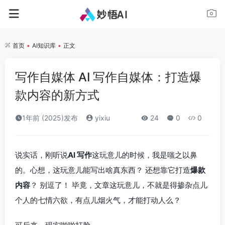
首页
•
AI知识库
•
正文
写作自媒体 AI 写作自媒体：打造爆
款内容的新方式
1年前 (2025)发布
yixiu
24
0
0
说实话，刚听说
AI 写作
这玩意儿的时候，我是嗤之以鼻
的。心想，这玩意儿能写出啥真东西？ 还想靠它打造
爆款
内容
？ 别逗了！ 毕竟，文章这玩意儿，不就是得掺杂点儿
个人的七情六欲，有点儿烟火气，才能打动人么？