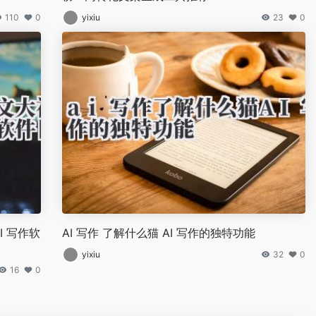
110
0
yixiu
23
0
I 写作软
AI 写作 了解什么猫 AI 写作的独特功能
yixiu
32
0
16
0