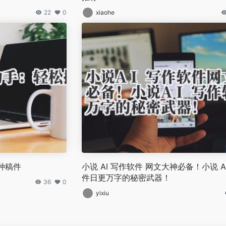
22
0
xiaohe
种稿件
小说 AI 写作软件 网文大神必备！小说 A
件日更万字的秘密武器！
36
0
yixiu