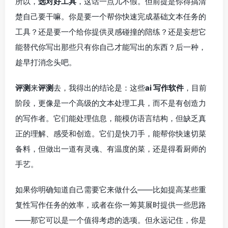
所以，
选对好工具
，这话一点儿不假。但前提是你得搞清
楚自己要干嘛。你是要一个帮你快速完成基础文本任务的
工具？还是要一个给你提供灵感碰撞的陪练？还是妄想它
能替代你写出那些只有你自己才能写出的东西？后一种，
趁早打消念头吧。
评测
来
评测
去，我得出的结论是：这些
ai 写作软件
，目前
阶段，更像是一个高级的文本处理工具，而不是有创造力
的写作者。它们能处理信息，能模仿语言结构，但缺乏真
正的理解、感受和创造。它们是快刀手，能帮你快速切菜
备料，但做出一道有灵魂、有温度的菜，还是得看厨师的
手艺。
如果你明确知道自己需要它来做什么——比如提高某些重
复性写作任务的效率，或者在你一筹莫展时提供一些思路
——那它可以是一个值得考虑的选项。但永远记住，你是