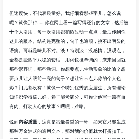
但速度快，不代表质量好。我仔细看那些字儿，怎么说
呢？就像那种……你在网上看一篇写得还行的文章，然后被
十个人引用，每一次引用都稍微改动一点点，最后传到你
这儿的版本。结构是完整的，句子也通顺，挑不出明显的
语病。可就是味儿不对。淡！特别淡！没感情，没观点，
全都是些四平八稳的套话。用词也挺单调的，来来回回就
那些形容词，那些动词。你想要点儿生动形象的比喻？想
要点儿让人眼前一亮的句子？想让它带点儿你的个人色
彩？门儿都没有！就像一个特别优秀的应届生，所有理论
知识都学得倍儿好，卷子能考满分，可你让他写一篇有血
有肉、打动人心的故事？嘿嘿，难咯。
说到
内容质量
，这真是我最看重的一环。如果它只能生成
那种万金油式的通用文本，那对我的价值就大打折扣了。