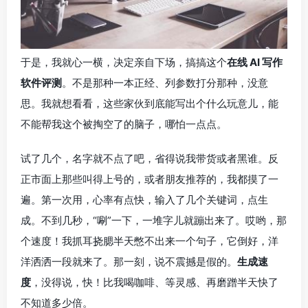
于是，我就心一横，决定亲自下场，搞搞这个
在线 AI 写作
软件评测
。不是那种一本正经、列参数打分那种，没意
思。我就想看看，这些家伙到底能写出个什么玩意儿，能
不能帮我这个被掏空了的脑子，哪怕一点点。
试了几个，名字就不点了吧，省得说我带货或者黑谁。反
正市面上那些叫得上号的，或者朋友推荐的，我都摸了一
遍。第一次用，心率有点快，输入了几个关键词，点生
成。不到几秒，“唰”一下，一堆字儿就蹦出来了。哎哟，那
个速度！我抓耳挠腮半天憋不出来一个句子，它倒好，洋
洋洒洒一段就来了。那一刻，说不震撼是假的。
生成速
度
，没得说，快！比我喝咖啡、等灵感、再磨蹭半天快了
不知道多少倍。