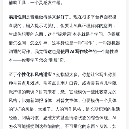
辅助工具，一个灵感发生器。
易用性
倒是普遍做得越来越好了。现在很多平台界面都挺
直观的，输入提示词就行。但要让AI真正理解你的意图，
生成你想要的东西，这个“提示词”本身就是个学问。你得琢
磨怎么问，怎么引导。这本身也是一种“写作”，一种跟机器
沟通的写作。我觉得这也是
使用 AI 写作软件
的一个隐性成
本——你要学习怎么“驯服”它。
至于
个性化
和
风格适应
？别指望太多。你想让它写出你那
种带着点儿戏谑、带着点儿南方口音、或者带着点儿学院
派严谨的调调？目前来看，悬。它能模仿一些比较常见的
风格，比如新闻报道体、科普文章体，但要模仿一个具体
的“人”的风格，太难了。人的写作风格，是长期积累的生活
经验、阅读习惯、思维方式甚至情绪状态的综合体现。AI
怎么可能捕捉到这些细微的、不可量化的东西？所以，如