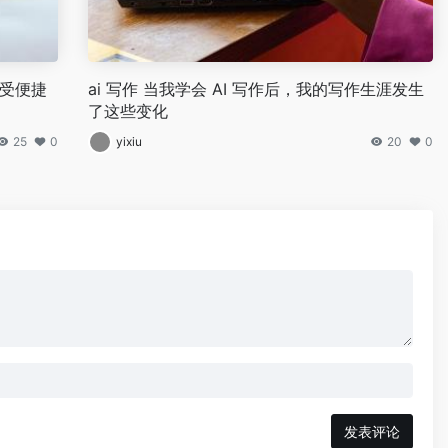
感受便捷
ai 写作 当我学会 AI 写作后，我的写作生涯发生
了这些变化
25
0
yixiu
20
0
发表评论