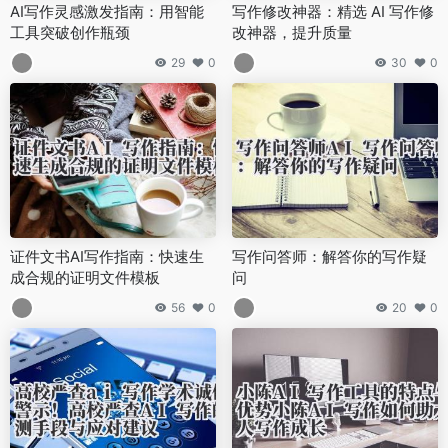
AI写作灵感激发指南：用智能
写作修改神器：精选 AI 写作修
工具突破创作瓶颈
改神器，提升质量
29
0
30
0
证件文书AI写作指南：快速生
写作问答师：解答你的写作疑
成合规的证明文件模板
问
56
0
20
0