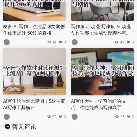
友言 AI 写作：企业品牌文案创
写作鱼 ai 动漫 写作鱼 AI 动漫
作效率提升 50% 的真相
创作功能：生成动漫脚本与剧
情
14
0
47
0
AI写作软件对比评测：5款主流
AI写作大神：学习他们的技
AI写作工具横评
巧，你也能成为写作高手
52
0
26
0
暂无评论