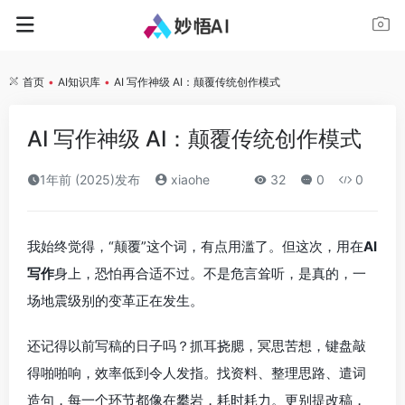
首页
•
AI知识库
•
AI 写作神级 AI：颠覆传统创作模式
AI 写作神级 AI：颠覆传统创作模式
1年前 (2025)发布
xiaohe
32
0
0
我始终觉得，“颠覆”这个词，有点用滥了。但这次，用在
AI
写作
身上，恐怕再合适不过。不是危言耸听，是真的，一
场地震级别的变革正在发生。
还记得以前写稿的日子吗？抓耳挠腮，冥思苦想，键盘敲
得啪啪响，效率低到令人发指。找资料、整理思路、遣词
造句，每一个环节都像在攀岩，耗时耗力。更别提改稿，