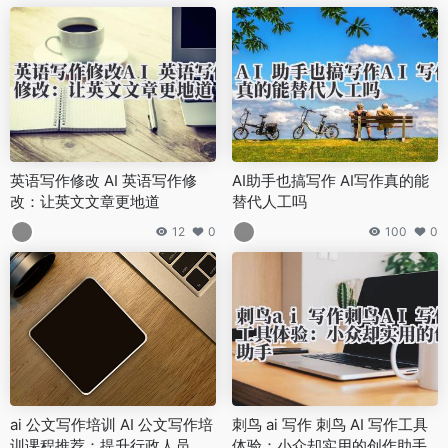
英语写作修改 AI 英语写作修
AI助手也搞写作 AI写作真的能
改：让英文文章更地道
替代人工吗
12
0
100
0
ai 公文写作培训 AI 公文写作培
刺鸟 ai 写作 刺鸟 AI 写作工具
训课程推荐：提升行政人员智
体验：小众却实用的创作助手