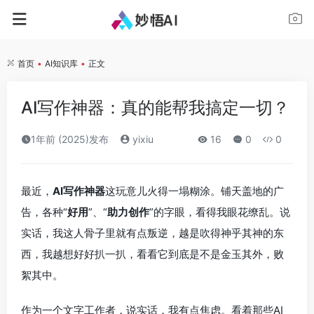
首页
•
AI知识库
•
正文
AI写作神器：真的能帮我搞定一切？
1年前 (2025)发布
yixiu
16
0
0
最近，
AI写作神器
这玩意儿火得一塌糊涂。铺天盖地的广
告，各种“
好用
”、“
助力创作
”的字眼，看得我眼花缭乱。说
实话，我这人骨子里就有点叛逆，越是吹得神乎其神的东
西，我越想好好扒一扒，看看它到底是不是金玉其外，败
絮其中。
作为一个文字工作者，说实话，我有点焦虑。看着那些AI