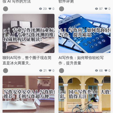
假 AI 写作的方法
软件评测
29
0
97
0
聊到AI写作，整个圈子现在简
AI写作鱼：如何帮你轻松写
直是冰火两重天。
作，提升质量
21
0
68
0