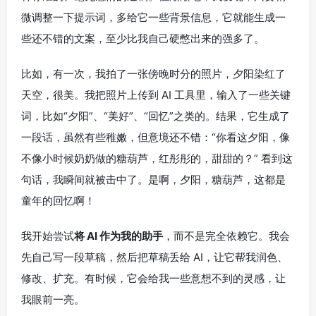
微调整一下提示词，多给它一些背景信息，它就能生成一
些还不错的文案，至少比我自己硬憋出来的强多了。
比如，有一次，我拍了一张傍晚时分的照片，夕阳染红了
天空，很美。我把照片上传到 AI 工具里，输入了一些关键
词，比如“夕阳”、“美好”、“回忆”之类的。结果，它生成了
一段话，虽然有些稚嫩，但意境还不错：“你看这夕阳，像
不像小时候奶奶做的糖葫芦，红彤彤的，甜甜的？” 看到这
句话，我瞬间就被击中了。是啊，夕阳，糖葫芦，这都是
童年的回忆啊！
我开始尝试
将 AI 作为我的助手
，而不是完全依赖它。我会
先自己写一段草稿，然后把草稿丢给 AI，让它帮我润色、
修改、扩充。有时候，它会给我一些意想不到的灵感，让
我眼前一亮。