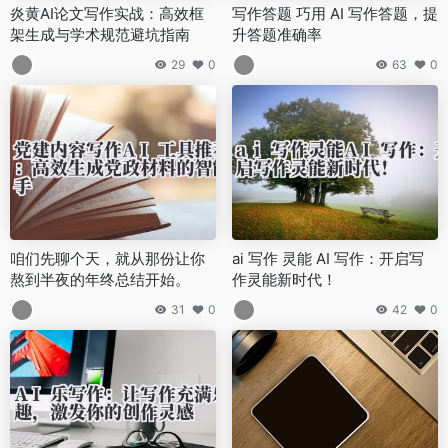
炎黄AI论文写作实战：高效框
写作答题 巧用 AI 写作答题，提
架生成与学术规范避坑指南
升答题准确率
29
0
63
0
咱们先聊个天，就从那份让你
ai 写作 灵能 AI 写作：开启写
熬到半夜的年终总结开始。
作灵能新时代！
31
0
42
0