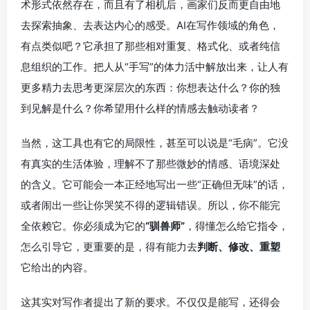
术形式依然存在，而且有了相机后，画家们反而更自由地
去探索抽象、去表达内心的感受。AI在写作领域的角色，
有点类似吧？它承担了那些相对重复、格式化、或者纯信
息组织的工作。把人从“手写”的体力活中解放出来，让人有
更多精力去思考更深层次的东西：你想表达什么？你的独
到见解是什么？你希望用什么样的情感去触动读者？
当然，这工具也有它的局限性，甚至可以说是“毛病”。它没
有真实的生活体验，理解不了那些微妙的情感、语境深处
的含义。它可能会一本正经地写出一些“正确但无味”的话，
或者闹出一些让你哭笑不得的逻辑错误。所以，你不能完
全依赖它。你必须成为它的
“驯兽师”
，得懂怎么给它指令，
怎么引导它，更重要的是，得有能力去
判断、修改、重塑
它给出的内容。
这其实对写作者提出了新的要求。不仅仅是能写，还得会