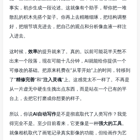
事实，初步生成一段论述。这就像有个助手，帮你把一堆
散乱的积木先搭个架子。你再上去精雕细琢，把结构调整
好，把细节填充进去，把自己的观点和分析像血液一样注
入进去。
这时候，
效率
的提升就来了。真的。以前可能花半天憋不
出来一个段落，现在可能十几分钟，AI就能给你提供一个
可修改的基础。把原来耗费在“从零开始”上的时间，转移到
了“
精修完善
”和“
注入灵魂
”上。这感觉太不一样了。不再是
从一片虚无中硬生生拽出点东西，而是站在一个已有的平
台上，去把它打磨成你想要的样子。
所以，你说
AI自动写作
是不是彻底取代了人类写作？我觉
得完全不是。至少目前看来，它更像是一种
强大的工具
。
就像相机取代了画笔记录真实影像的功能，但绘画作为艺