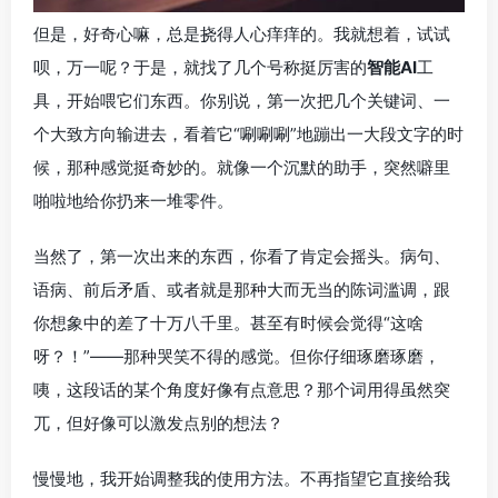
但是，好奇心嘛，总是挠得人心痒痒的。我就想着，试试
呗，万一呢？于是，就找了几个号称挺厉害的
智能AI
工
具，开始喂它们东西。你别说，第一次把几个关键词、一
个大致方向输进去，看着它“唰唰唰”地蹦出一大段文字的时
候，那种感觉挺奇妙的。就像一个沉默的助手，突然噼里
啪啦地给你扔来一堆零件。
当然了，第一次出来的东西，你看了肯定会摇头。病句、
语病、前后矛盾、或者就是那种大而无当的陈词滥调，跟
你想象中的差了十万八千里。甚至有时候会觉得“这啥
呀？！”——那种哭笑不得的感觉。但你仔细琢磨琢磨，
咦，这段话的某个角度好像有点意思？那个词用得虽然突
兀，但好像可以激发点别的想法？
慢慢地，我开始调整我的使用方法。不再指望它直接给我