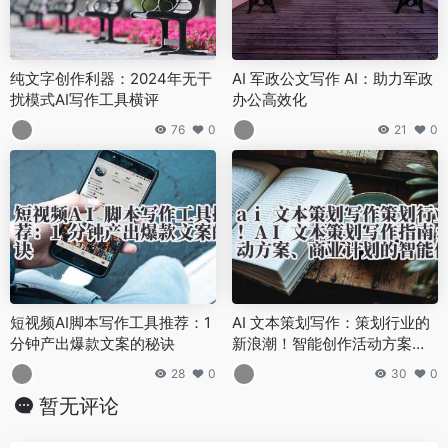
纯文字创作利器：2024年无干
AI 军政公文写作 AI：助力军政
扰模式AI写作工具横评
办公高效化
76
0
21
0
短视频AI脚本写作工具推荐：1
AI 文本策划写作：策划行业的
分钟产出爆款文案的秘诀
新浪潮！智能创作活动方案、
商业计划指南
28
0
30
0
暂无评论