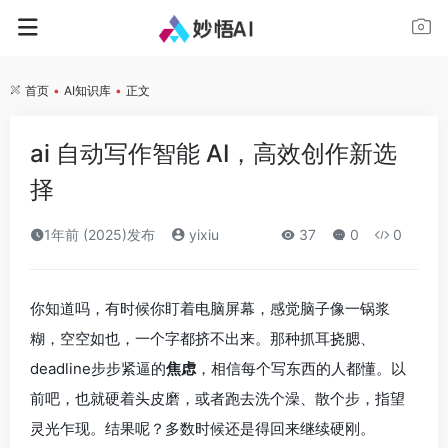
首页
•
AI知识库
•
正文
ai 自动写作智能 AI，高效创作新选
择
1年前 (2025)发布
yixiu
37
0
0
你知道吗，有时候你盯着电脑屏幕，感觉脑子像一锅浆
糊，空空如也，一个字都挤不出来。那种抓耳挠腮、
deadline步步紧逼的
焦虑
，相信每个写东西的人都懂。以
前吧，也就硬着头皮磨，或者跑去洗个澡、散个步，指望
灵光乍现。结果呢？多数时候还是得回来继续硬刚。