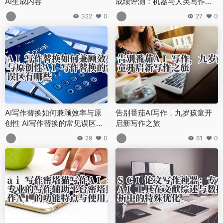
AI生成内容
成绩评测：机器与人类写作的
评分差异对比
322
0
27
0
AI写作替换如何兼顾效率与原
告别番茄AI写作，九岁孩童开
创性 AI写作替换的常见误区有
启新写作之旅
哪些
29
0
61
0