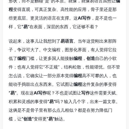
形状，而不是触碰“是”的本质。就像，就像易语言虽然让
编
程
变得直观，可真正复杂、高性能的应用，骨子里还是那
些更底层、更灵活的语言在支撑。这
AI写作
，是不是也一
样，它
“易”
在表面，深层的东西，它还够不着？
说起来，这事儿让我想到了
易语言
。当年这货刚出来那阵
子，争议可大了。中文编程，图形化界面，有人觉得它拉
低了
编程
门槛，让更多国人能接触
编程
，
创造
自己的小软
件；也有人觉得它“不正规”，结构松散，性能堪忧。但不管
怎么说，它确实让一部分原本觉得
编程
高不可攀的人，也
能动手捣鼓出点东西来。它试图让
编程
这件复杂的事变得
“易”
。现在这
AI写作
呢？不也是试图让
写作
这件需要天赋、
积累和灵感的事变得
“易”
吗？输入几个字，出来一篇文章。
这俩是不是骨子里有那么点儿相似？都是在努力降低门
槛，让
“创造”
变得更
“易”
触达。