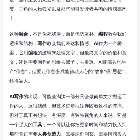
节、主角的人物弧光以及那些能引发读者共鸣的情感高潮
上。
这种
融合
，不是你死我活，而是优势互补。
编程
教会我们
逻辑和结构，
写作
教会我们表达和情感。
AI
作为一个桥
梁，它用
编程
的逻辑来处理文字，但最终文字的价值和意
义，还是需要
写作
的思维去赋予，去雕琢。AI能高效地生
产“信息”，但要让信息变成能触动人心的“故事”或“思想”，
还得靠人。
AI写作
的出现，可能会淘汰一部分只会做简单文字搬运工
作的人，这很残酷，但技术进步往往伴随着这样的阵痛。
但对于真正有想法、有深度、有独特视角的人来说，它是
一个强大的
工具
，一个可以让你把更多时间和精力投入到
那些真正需要
人类创造力
、需要深刻洞察、需要情感投入