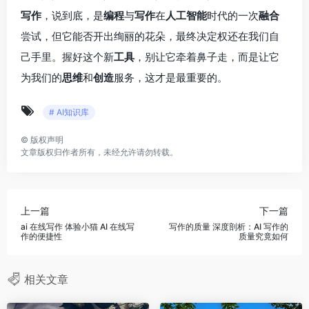
写作
，说到底，是
编程
与
写作
在
人工智能
时代的一次
融合
尝试，但它能否开出绚丽的花朵，最终决定权还在我们自
己手里。握好这个新
工具
，别让它牵着鼻子走，而是让它
为我们的
思维
和
创造
服务，这才是最重要的。
# AI知识库
©
版权声明
文章版权归作者所有，未经允许请勿转载。
上一篇
下一篇
ai 在线写作 体验小猫 AI 在线写
写作的质量 深度剖析：AI 写作的
作的便捷性
质量究竟如何
相关文章