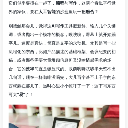
它们似乎要撞在一起了，
编程
与
写作
，这两个看似平行世
界的家伙，要在
人工智能
的沙盒里玩一把
融合
？
刚接触那会儿，觉得这
AI写作
工具挺新鲜。输入几个关键
词，或者抛出一个模糊的概念，嗖嗖嗖，屏幕上就开始蹦
字儿。速度是真快，简直是文字的永动机。尤其是写一些
流程化的东西，比如产品描述的基础框架、会议纪要的初
稿，或者那些需要大量堆砌信息但又没啥情感需求的场
合，它的
效率
简直是碾压式的。以前吭哧吭哧半天憋不出
几句话，现在一杯咖啡没喝完，大几百字甚至上千字的东
西就躺在那儿了。当时心里小小惊呼了一下：这下写东西
可太
“易”
了！