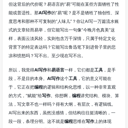
但这背后的代价呢？易语言的“易”可能在某些方面牺牲了性
能或普适性。那
AI写作
的“易”呢？是不是牺牲了独创性、深
度思考和那种不可复制的“人味儿”？你让AI写一万篇流水账
式的文章轻而易举，但它能写出一句像“今晚月色真美”这
样，表面云淡风轻，实则包含万千深情，只属于特定文化
背景下的特定表达吗？它能写出鲁迅笔下刻进骨子里的悲
凉和愤怒吗？写不出。至少现在写不出。
所以，我觉得
AI写作
和
易语言
一样，它们都是
工具
，是手
段，不是目的本身。
AI写作
这个
工具
，它的意义可能在
于，它正在把
编程
的逻辑和结构化思维，以一种非常直观
的方式，“赋能”给
写作
。你想啊，
编程
讲究结构、模块、算
法，写文章不也一样吗？得有大纲，有层次，有逻辑线。
AI写出来的东西，虽然没感情，但结构往往挺清晰的，一
段一段，条理分明。这不就是
编程
思维在
写作
上的体现