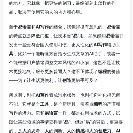
的地方。它就像一把更快的刻刀，最终能刻出怎样的作
品，取决于使用它的人的功力和心境。
至于
易语言
和
AI写作
的结合，我觉得挺有意思的。
易语言
的特点就是降低门槛，让技术更
“易”
用。如果能用
易语言
开
发出一些更符合国人使用习惯、更人性化的
AI写作
辅助
工
具
，比如一个能听懂方言指令生成文章的AI助手，或者一
个能根据用户情绪调整文本风格的AI小编，这岂不是让技
术更接地气，服务更多普通人？这不正体现了
编程
的价值
——为了让生活更便利，让
创造
更触手可及？
所以啊，别把
AI写作
看成洪水猛兽，也别把它神化得无所
不能。它就是个
工具
，是个新玩具，带着点
编程
的严谨和
写作
的潜力。它和
易语言
一样，都是在用技术的方式，试
图让某些领域的事情变得更
“易”
。但这“易”的背后，更重要
的，是
人
的思考、
人
的判断、
人
的
情感
和
人
的
创造力
。
AI