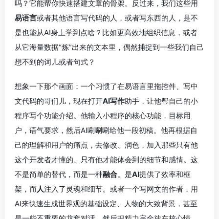
吗？它能帮你快速搭建文章的骨架。反过来，我们这些用
易语言
或者其他语言写代码的人，或者写东西的人，是不
是也能从AI身上学到点啥？比如更高效地组织信息，或者
从它海量数据“炼”出来的文本里，偶然捕捉到一些我们自己
想不到的词儿或者句式？
想象一下那个画面：一个习惯了在易语言里拖控件、写中
文代码的哥们儿，现在打开
AI写作
助手，让他帮自己的小
程序写个功能介绍。他输入小程序的核心功能，目标用
户，语气要求，然后AI唰唰唰给他一段初稿。他再根据自
己的理解和用户的痛点，去修改、润色，加入那些只有他
这个开发者才懂的、只有他才能体会到的细节和感情。这
不是简单的替代，而是一种
融合
。是
AI
提供了效率和框
架，而
人
注入了灵魂和细节。或者一个写网文的作者，用
AI来快速生成世界观的基础设定、人物的大致背景，甚至
是一些不重要的龙套对话，然后把精力完全放在核心情