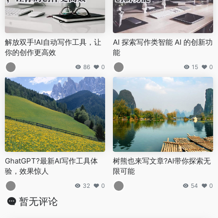
解放双手!AI自动写作工具，让
AI 探索写作类智能 AI 的创新功
你的创作更高效
能
86
0
15
0
GhatGPT?最新AI写作工具体
树熊也来写文章?AI带你探索无
验，效果惊人
限可能
32
0
54
0
暂无评论