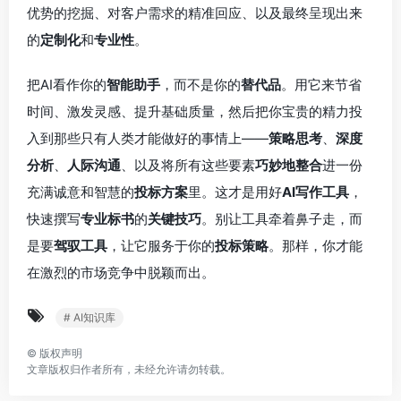
优势的挖掘、对客户需求的精准回应、以及最终呈现出来
的
定制化
和
专业性
。
把AI看作你的
智能助手
，而不是你的
替代品
。用它来节省
时间、激发灵感、提升基础质量，然后把你宝贵的精力投
入到那些只有人类才能做好的事情上——
策略思考
、
深度
分析
、
人际沟通
、以及将所有这些要素
巧妙地整合
进一份
充满诚意和智慧的
投标方案
里。这才是用好
AI写作工具
，
快速撰写
专业标书
的
关键技巧
。别让工具牵着鼻子走，而
是要
驾驭工具
，让它服务于你的
投标策略
。那样，你才能
在激烈的市场竞争中脱颖而出。
# AI知识库
©
版权声明
文章版权归作者所有，未经允许请勿转载。