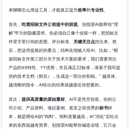
来聊聊怎么用这工具，才能真正提升
效率
和
专业性
。
首先，
吃透招标文件
是
前提中的前提
。别指望AI能帮你“理
解”甲方的隐藏需求。你必须自己像个侦探一样，把招标文
件里字里行间的意图、评分标准、
关键关注点
挖出来。然
后，把这些提炼好的要点，结构化地输入给AI。比如，“根
据招标文件第三部分关于技术方案的要求，我们需要突出
产品的XX特性、YY优势，并且满足ZZ标准，请基于我司提
供的技术文档（附后），生成这一部分的初稿。” 越具体、
越清晰的指令，AI给出的结果就越接近你想要的。
其次，
提供高质量的原始素材
。AI不是凭空创造。你的公
司介绍、产品资料、项目案例、甚至之前优秀的
标书
样
本，都是喂给AI的“饲料”。饲料质量越高，AI“消化”后吐出
来的东西就越有营养。别指望AI能帮你编造业绩，它只会