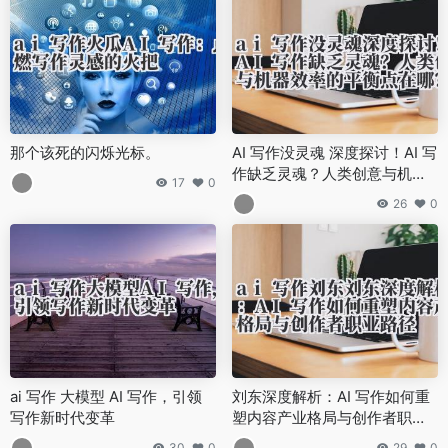
那个该死的闪烁光标。
AI 写作没灵魂 深度探讨！AI 写
作缺乏灵魂？人类创意与机器
17
0
效率的平衡点在哪？
26
0
ai 写作 大模型 AI 写作，引领
刘东深度解析：AI 写作如何重
写作新时代变革
塑内容产业格局与创作者职业
路径
30
0
29
0