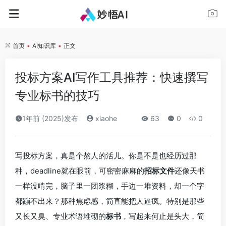
首页
•
AI知识库
•
正文
投标方案AI写作工具推荐：快速撰写
专业标书的技巧
1年前 (2025)发布
xiaohe
63
0
0
写投标方案，真是个熬人的活儿。你是不是也经历过那
种，deadline就在眼前，可密密麻麻的
招标文件
还像天书
一样没啃完，脑子里一团浆糊，手边一堆资料，却一个字
都蹦不出来？那种焦虑感，简直能把人逼疯。特别是那些
又长又臭、专业术语堆砌的
标书
，写起来何止是头大，简