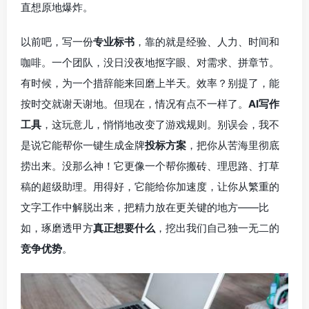
直想原地爆炸。
以前吧，写一份
专业标书
，靠的就是经验、人力、时间和
咖啡。一个团队，没日没夜地抠字眼、对需求、拼章节。
有时候，为一个措辞能来回磨上半天。效率？别提了，能
按时交就谢天谢地。但现在，情况有点不一样了。
AI写作
工具
，这玩意儿，悄悄地改变了游戏规则。别误会，我不
是说它能帮你一键生成金牌
投标方案
，把你从苦海里彻底
捞出来。没那么神！它更像一个帮你搬砖、理思路、打草
稿的超级助理。用得好，它能给你加速度，让你从繁重的
文字工作中解脱出来，把精力放在更关键的地方——比
如，琢磨透甲方
真正想要什么
，挖出我们自己独一无二的
竞争优势
。