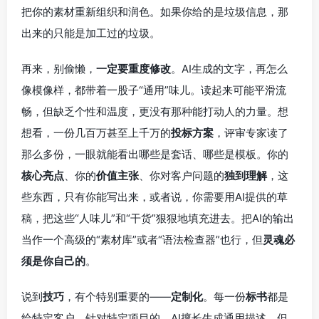
把你的素材重新组织和润色。如果你给的是垃圾信息，那
出来的只能是加工过的垃圾。
再来，别偷懒，
一定要重度修改
。AI生成的文字，再怎么
像模像样，都带着一股子“通用”味儿。读起来可能平滑流
畅，但缺乏个性和温度，更没有那种能打动人的力量。想
想看，一份几百万甚至上千万的
投标方案
，评审专家读了
那么多份，一眼就能看出哪些是套话、哪些是模板。你的
核心亮点
、你的
价值主张
、你对客户问题的
独到理解
，这
些东西，只有你能写出来，或者说，你需要用AI提供的草
稿，把这些“人味儿”和“干货”狠狠地填充进去。把AI的输出
当作一个高级的“素材库”或者“语法检查器”也行，但
灵魂必
须是你自己的
。
说到
技巧
，有个特别重要的——
定制化
。每一份
标书
都是
给特定客户、针对特定项目的。AI擅长生成通用描述，但