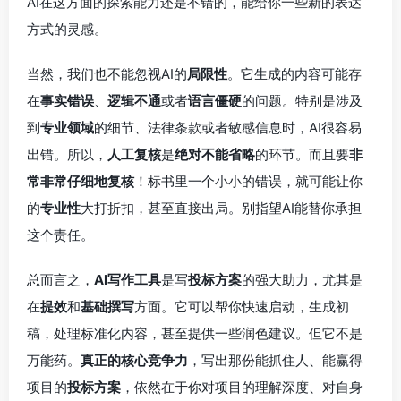
AI在这方面的探索能力还是不错的，能给你一些新的表达
方式的灵感。
当然，我们也不能忽视AI的
局限性
。它生成的内容可能存
在
事实错误
、
逻辑不通
或者
语言僵硬
的问题。特别是涉及
到
专业领域
的细节、法律条款或者敏感信息时，AI很容易
出错。所以，
人工复核
是
绝对不能省略
的环节。而且要
非
常非常仔细地复核
！标书里一个小小的错误，就可能让你
的
专业性
大打折扣，甚至直接出局。别指望AI能替你承担
这个责任。
总而言之，
AI写作工具
是写
投标方案
的强大助力，尤其是
在
提效
和
基础撰写
方面。它可以帮你快速启动，生成初
稿，处理标准化内容，甚至提供一些润色建议。但它不是
万能药。
真正的核心竞争力
，写出那份能抓住人、能赢得
项目的
投标方案
，依然在于你对项目的理解深度、对自身