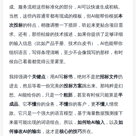
成、服务流程这些标准化的部分，AI可以快速生成初稿。
当然，这些内容通常都有现成的模板，但AI能帮你根据
本
次投标
的特点，稍微调整一下措辞，听起来更贴合项目需
求。还有，那些枯燥的技术描述，如果你提供了足够详细
的输入信息（比如产品手册、技术白皮书），AI也能帮你
组织语言，写得条理清晰，至少不会像我写的那样，有时
候自己看着都觉得云里雾里。
我得强调个
关键点
：用AI写
标书
，绝对不是把
招标文件
扔
进去，然后等着一份完美的
投标方案
跳出来。那纯粹是幻
想。AI能给你的，只是一个
粗胚
，甚至有时候只能算是
半
成品
。它
不懂
你的业务，
不懂
你的客户，更
不懂
人情世
故。它只是一个强大的语言模型，基于海量数据预测接下
来最可能出现的词语组合。所以，
如何给AI输入
，以及
如
何修改AI的输出
，这才是
核心的技巧
所在。