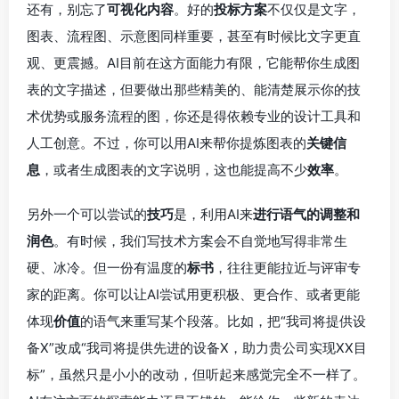
还有，别忘了
可视化内容
。好的
投标方案
不仅仅是文字，
图表、流程图、示意图同样重要，甚至有时候比文字更直
观、更震撼。AI目前在这方面能力有限，它能帮你生成图
表的文字描述，但要做出那些精美的、能清楚展示你的技
术优势或服务流程的图，你还是得依赖专业的设计工具和
人工创意。不过，你可以用AI来帮你提炼图表的
关键信
息
，或者生成图表的文字说明，这也能提高不少
效率
。
另外一个可以尝试的
技巧
是，利用AI来
进行语气的调整和
润色
。有时候，我们写技术方案会不自觉地写得非常生
硬、冰冷。但一份有温度的
标书
，往往更能拉近与评审专
家的距离。你可以让AI尝试用更积极、更合作、或者更能
体现
价值
的语气来重写某个段落。比如，把“我司将提供设
备X”改成“我司将提供先进的设备X，助力贵公司实现XX目
标”，虽然只是小小的改动，但听起来感觉完全不一样了。