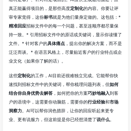
真正能赢得项目的，是那些高度
定制化
的内容。你要让评
审专家觉得，这份
标书
就是为他们量身定做的。这包括：*
精准回应
招标文件中的每一个问题，甚至连顺序都尽量保
持一致。* 引用招标文件中的原话或关键词，显示你读懂了
文件。* 针对客户的
具体痛点
，提出你的解决方案，而不是
泛泛而谈。* 在语言风格上，尽量贴近客户的行业特点或企
业文化（如果你了解的话）。
这些
定制化
的工作，AI目前还很难独立完成。它能帮你快
速找到招标文件中的关键词，帮你梳理问题列表，但
如何
结合你自身优势去解答
，如何把你的方案
巧妙地融入
到客
户的语境中，这需要你动脑筋，需要你的
行业经验
和
市场
洞察力
。AI可以帮你润色措辞，让你的回应听起来更专
业、更有说服力，但这前提是你已经想清楚了
说什么
。