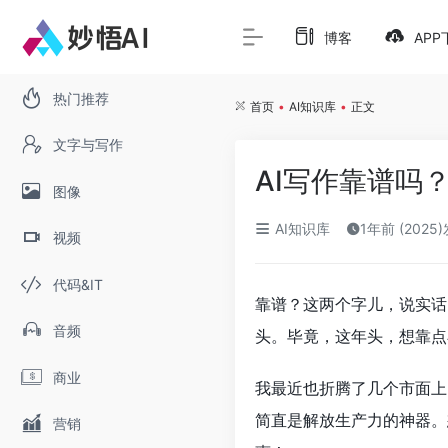
博客
APP
热门推荐
首页
•
AI知识库
•
正文
文字与写作
AI写作靠谱吗
图像
AI知识库
1年前 (2025
视频
代码&IT
靠谱？这两个字儿，说实话
音频
头。毕竟，这年头，想靠点
商业
我最近也折腾了几个市面上
简直是解放生产力的神器。
营销