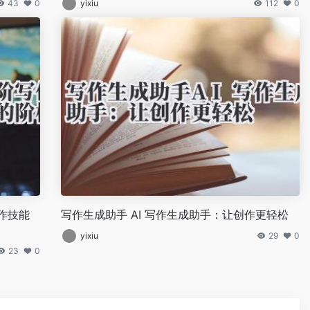
43
0
yixiu
112
0
作技能
写作生成助手 AI 写作生成助手：让创作更轻松
yixiu
29
0
23
0