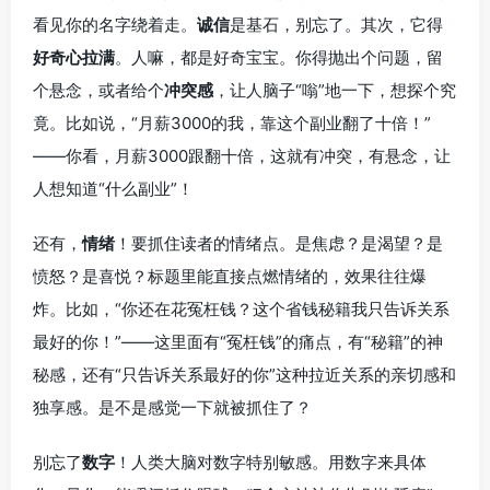
看见你的名字绕着走。
诚信
是基石，别忘了。其次，它得
好奇心拉满
。人嘛，都是好奇宝宝。你得抛出个问题，留
个悬念，或者给个
冲突感
，让人脑子“嗡”地一下，想探个究
竟。比如说，“月薪3000的我，靠这个副业翻了十倍！”
——你看，月薪3000跟翻十倍，这就有冲突，有悬念，让
人想知道“什么副业”！
还有，
情绪
！要抓住读者的情绪点。是焦虑？是渴望？是
愤怒？是喜悦？标题里能直接点燃情绪的，效果往往爆
炸。比如，“你还在花冤枉钱？这个省钱秘籍我只告诉关系
最好的你！”——这里面有“冤枉钱”的痛点，有“秘籍”的神
秘感，还有“只告诉关系最好的你”这种拉近关系的亲切感和
独享感。是不是感觉一下就被抓住了？
别忘了
数字
！人类大脑对数字特别敏感。用数字来具体