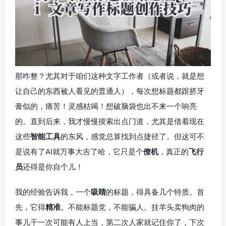
那咋整？尤其对于咱们这种文字工作者（或者说，就是想
让自己的东西被人看见的普通人），每次想标题都跟挤牙
膏似的，痛苦！灵感枯竭！想破脑袋也出不来一个响亮
的。直到后来，我才慢慢摸索出点门道，尤其是借着现在
这些
智能工具
的东风，感觉总算找到点捷径了。但这可不
是说有了AI就万事大吉了哈，它只是个
僚机
，真正的
飞行
员
还得是你自个儿！
我的经验告诉我，一个
吸睛
的标题，得具备几个特质。首
先，它得
精准
。不能标题党，不能骗人。挂羊头卖狗肉的
事儿干一次可能有人上当，第二次人家就记住你了，下次