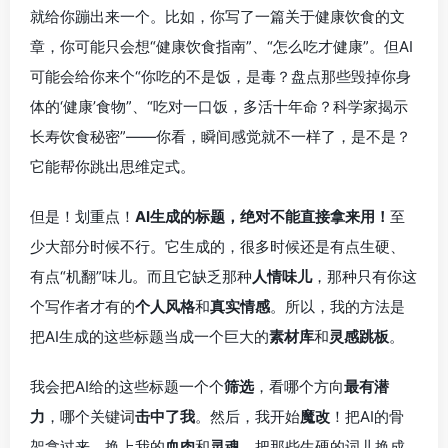
就给你蹦出来一个。比如，你写了一篇关于健康饮食的文
章，你可能只会想“健康饮食指南”、“怎么吃才健康”。但AI
可能会给你来个“你吃的不是饭，是毒？盘点那些毁掉你身
体的‘健康’食物”、“吃对一口饭，多活十年命？科学家揭示
长寿饮食秘密”——你看，瞬间感觉就不一样了，是不是？
它能帮你跳出思维定式。
但是！划重点！
AI生成的标题，绝对不能直接拿来用！
至
少大部分时候不行。它生成的，很多时候还是有点生硬、
有点“机翻”味儿。而且它缺乏那种
人情味儿
，那种只有你这
个写作者才有的
个人风格
和
真实情感
。所以，我的方法是
把AI生成的这些标题当成一个巨大的
素材库
和
灵感跳板
。
我会把AI给的这些标题一个个
筛选
，看哪个方向
最有潜
力
，哪个关键词
击中了我
。然后，我开始
魔改
！把AI的骨
架拿过来，换上我的
血肉
和
灵魂
。把那些生硬的词儿换成