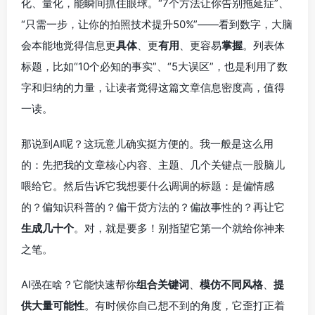
化、量化，能瞬间抓住眼球。“7个方法让你告别拖延症”、
“只需一步，让你的拍照技术提升50%”——看到数字，大脑
会本能地觉得信息更
具体
、更
有用
、更容易
掌握
。列表体
标题，比如“10个必知的事实”、“5大误区”，也是利用了数
字和归纳的力量，让读者觉得这篇文章信息密度高，值得
一读。
那说到AI呢？这玩意儿确实挺方便的。我一般是这么用
的：先把我的文章核心内容、主题、几个关键点一股脑儿
喂给它。然后告诉它我想要什么调调的标题：是偏情感
的？偏知识科普的？偏干货方法的？偏故事性的？再让它
生成几十个
。对，就是要多！别指望它第一个就给你神来
之笔。
AI强在啥？它能快速帮你
组合关键词
、
模仿不同风格
、
提
供大量可能性
。有时候你自己想不到的角度，它歪打正着