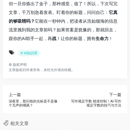
但一旦你炼出了金子，那种感觉，值了！所以，下次写完
文章，千万别急着发表。盯着你的标题，问问自己：
它真
的够吸睛吗？
它能在一秒钟内，把读者从浩如烟海的信息
流里拽到我的文章前吗？如果答案是犹豫的，那就回去，
跟你的AI助手一起，再
战
！让你的标题，拥有
生命力
！
# AI知识库
©
版权声明
文章版权归作者所有，未经允许请勿转载。
上一篇
下一篇
深夜里，那闪烁的光标是不是像
写作规定字数 精准控制！AI 写作
个无声的嘲讽？
规定字数的技巧与方法
相关文章