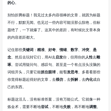
的心
。
别怕折腾标题！我见过太多内容很棒的文章，就因为标题
不行，默默无闻。也见过一些内容可能没那么惊艳，但标
题绝了，一下就爆了。这其中的差距，有时候比文章本身
的内容差距都大。
记住那些
关键词
：
精准
、
好奇
、
情绪
、
数字
、
冲突
、
悬
念
。然后去玩转它们，用AI去
启发
你，但用你的
人性
去
雕
琢
。尝试用疑问句、感叹句、甚至是一个有点没头没脑的
词组开头，只要它能
抓住眼球
，能
引发思考
。多看看那些
你觉得标题起得好的文章，去
模仿
，去
拆解
，去
内化
成自
己的东西。
标题这活儿，没有标准答案，没有万能公式。它就像一种
炼金术，需要不断地
尝试
，不断地
失败
，再不断地
调整
。