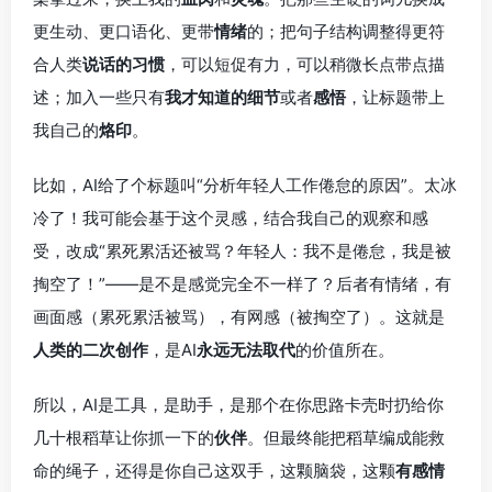
更生动、更口语化、更带
情绪
的；把句子结构调整得更符
合人类
说话的习惯
，可以短促有力，可以稍微长点带点描
述；加入一些只有
我才知道的细节
或者
感悟
，让标题带上
我自己的
烙印
。
比如，AI给了个标题叫“分析年轻人工作倦怠的原因”。太冰
冷了！我可能会基于这个灵感，结合我自己的观察和感
受，改成“累死累活还被骂？年轻人：我不是倦怠，我是被
掏空了！”——是不是感觉完全不一样了？后者有情绪，有
画面感（累死累活被骂），有网感（被掏空了）。这就是
人类的二次创作
，是AI
永远无法取代
的价值所在。
所以，AI是工具，是助手，是那个在你思路卡壳时扔给你
几十根稻草让你抓一下的
伙伴
。但最终能把稻草编成能救
命的绳子，还得是你自己这双手，这颗脑袋，这颗
有感情