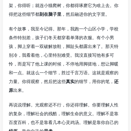
架，你得听；就连小猫爬树，你都得琢磨它为啥上去。你
得把这些细节都
刻在脑子里
，然后融进你的文字里。
有个故事，我至今记得。那年，我跑一个山区小学，学校
条件特别差，孩子们冬天都穿着单薄的衣服。有个小男
孩，脚上穿着一双破解放鞋，脚趾头都露出来了。那天特
别冷，我看着他，心里特别难受。我没直接写他有多可
怜，而是写了他上课的时候，不停地用脚搓地，想让脚暖
和一点。就这么一个细节，胜过千言万语。这就是观察的
力量。你得观察，然后把这些
真实
的细节，用你的笔，
还
原
出来。
再说说理解。光观察还不行，你还得理解。你要理解人性
的复杂，理解社会的残酷，理解生命的意义。理解不是靠
百度百科，也不是靠看几本心灵鸡汤。理解是靠你自己的