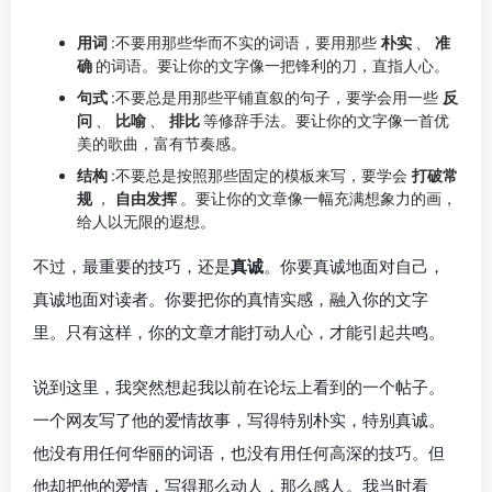
用词
:不要用那些华而不实的词语，要用那些
朴实
、
准
确
的词语。要让你的文字像一把锋利的刀，直指人心。
句式
:不要总是用那些平铺直叙的句子，要学会用一些
反
问
、
比喻
、
排比
等修辞手法。要让你的文字像一首优
美的歌曲，富有节奏感。
结构
:不要总是按照那些固定的模板来写，要学会
打破常
规
，
自由发挥
。要让你的文章像一幅充满想象力的画，
给人以无限的遐想。
不过，最重要的技巧，还是
真诚
。你要真诚地面对自己，
真诚地面对读者。你要把你的真情实感，融入你的文字
里。只有这样，你的文章才能打动人心，才能引起共鸣。
说到这里，我突然想起我以前在论坛上看到的一个帖子。
一个网友写了他的爱情故事，写得特别朴实，特别真诚。
他没有用任何华丽的词语，也没有用任何高深的技巧。但
他却把他的爱情，写得那么动人，那么感人。我当时看