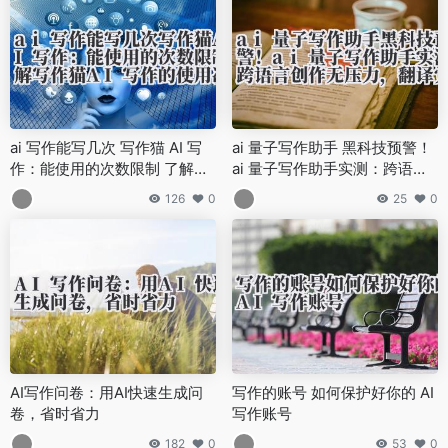
ai 写作能写几次 写作猫 AI 写
ai 量子写作助手 黑科技预警！
作：能使用的次数限制 了解写
ai 量子写作助手实测：跨语言
作猫 AI 写作的使用次数规则
创作无压力，翻译党饭碗不
126
0
25
0
保？
AI写作问卷：用AI快速生成问
写作的账号 如何保护好你的 AI
卷，省时省力
写作账号
182
0
53
0