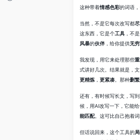
这种带着
情感色彩
的词语，
当然，不是它每次改写都
尽
这东西，它是个
工具
，不是
风暴
的
伙伴
，给你提供
无穷
我发现，用它来处理那些
重
式讲好几次。结果就是，文
更精炼
，
更紧凑
。那种
删繁
还有，有时候写长文，写到
候，用AI改写一下，它能
能匹配
。这可比自己抱着词
但话说回来，这个工具的
局