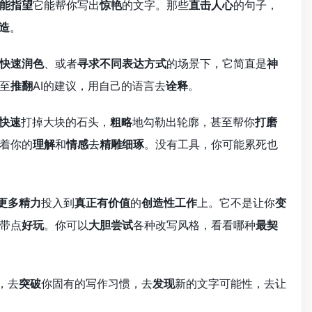
能指望
它能帮你写出
惊艳
的文字。那些
直击人心
的句子，
造
。
快速润色
、或者
寻求不同表达方式
的场景下，它简直是
神
至
推翻
AI的建议，用自己的语言去
诠释
。
快速
打掉大块的石头，
粗略
地勾勒出轮廓，甚至帮你
打磨
着你的
理解
和
情感
去
精雕细琢
。没有工具，你可能累死也
更多精力
投入到
真正有价值
的
创造性工作
上。它不是让你
变
带点
好玩
。你可以
大胆尝试
各种改写风格，看看哪种
最契
，去
突破
你固有的写作习惯，去
发现
新的文字可能性，去让