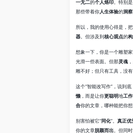
一无二
的
个人烙印
。特别是
那些带着你
人生体验
的
洞察
所以，我的使用心得是，把
器
。但涉及到
核心观点
的
构
想象一下，你是一个雕塑家
光滑一些表面。但那
灵魂
，
雕不好；但只有工具，没有
这个“智能改写作”，说到
懒
，而是让你
更聪明
地
工作
合
你的文章，哪种能把你想
别害怕被它“
同化
”。
真正优
你的文章
脱颖而出
。但同时