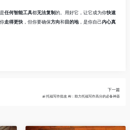
是
任何智能工具
都
无法复制
的。用好它，让它成为你
快速
你
走得更快
，但你要确保
方向
和
目的地
，是你自己
内心真
下一篇
ai 托福写作批改 AI：助力托福写作高分的必备神器