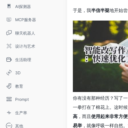
AI探测器
于是，我
半信半疑
地开始尝
MCP服务器
聊天机器人
设计与艺术
生活助理
3D
教育
你有没有那种经历？写了一
Prompt
一拳打在了棉花上。这时候
生产率
高
，而且
使用起来非常方便
易举
，就像呼吸一样自然。
其他