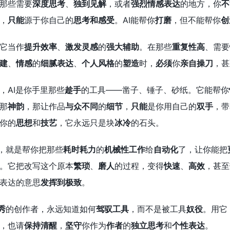
那些需要
深度思考
、
独到见解
，或者
强烈情感表达
的地方，你
不
，
只能
源于你自己的
思考和感受
。AI能帮你
打磨
，但不能帮你
创
它当作
提升效率
、
激发灵感
的
强大辅助
。在那些
重复性高
、需要
建
、
情感
的
细腻表达
、
个人风格
的
塑造
时，
必须
你
亲自操刀
，甚
，AI是你手里那些
趁手
的工具——凿子、锤子、砂纸。它能帮你
那
神韵
，那让作品
与众不同
的
细节
，
只能
是你用自己的
双手
，带
你的
思想
和
技艺
，它永远只是块
冰冷
的石头。
底，就是帮你把那些
耗时耗力
的
机械性工作
给
自动化
了，让你能把
。它把改写这个原本
繁琐
、
磨人
的过程，变得
快速
、
高效
，甚至
表达的意思
发挥到极致
。
秀
的创作者，永远知道如何
驾驭工具
，而不是被工具
奴役
。用它
，也请
保持清醒
，
坚守
你作为
作者
的
独立思考
和
个性表达
。