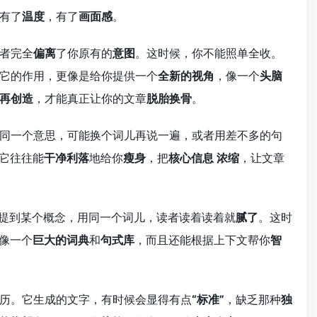
有了
温度
，有了
画面感
。
者完全
偏离
了你原有的
意图
。这时候，你不能照单全收。
它的作用，更像是给你提供一个
全新的视角
，像一个
头脑
再创造
，才能真正让你的文章
脱胎换骨
。
同一个意思，可能换个词儿再说一遍，或者用差不多的句
，它往往能
干净利落
地给你
瘦身
，把
核心信息
浓缩
，让文章
提到某个概念，用同一个词儿，读者读着读着就
腻了
。这时
像一个
巨大的词典
和
句式库
，而且还能根据上下文帮你
智
历。它生成的文字，有时候会显得有点
“标准”
，缺乏那种
独