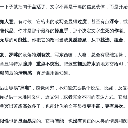
一下子就把句子
盘活了
。文字不再是干瘪的信息载体，而是开始
如人意
。有时候，它给出的改写会显得
过度
，甚至有点
浮夸
，或
替代品
。你才是那个最终的
操盘手
，那个决定文字
生死
的
作者
。
无尽
的
可能性
。你把它的改写当成
灵感源泉
，从中
挑选
、
组合
、
复
、
罗嗦
的段落
特别有效
。写东西嘛，人嘛，总会有思维定势，
章显得特别
臃肿
，
重点不突出
。把这些
拖泥带水
的地方交给AI
就简
后的
清爽感
，真是谁用谁知道。
后面容易
“掉电”
，感觉词穷，不知道怎么换个说法。比如，反复
给你提供一大堆同义词、近义词，或者完全不同的表达方式。它就
典冥思苦想
高效
多了，也能让你的文字显得
更丰富
，
更有层次
。
限性
也是
显而易见
的。它再
智能
，也
没有
真正的人类的情感和阅