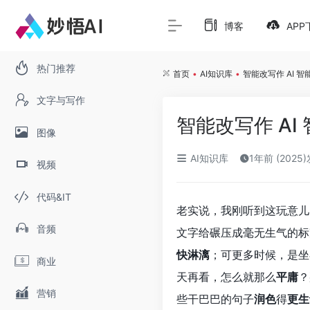
博客
APP
热门推荐
首页
•
AI知识库
•
智能改写作 AI
文字与写作
智能改写作 A
图像
AI知识库
1年前 (2025
视频
代码&IT
老实说，我刚听到这玩意儿
音频
文字给碾压成毫无生气的标
快淋漓
；可更多时候，是坐
商业
天再看，怎么就那么
平庸
？
营销
些干巴巴的句子
润色
得
更生