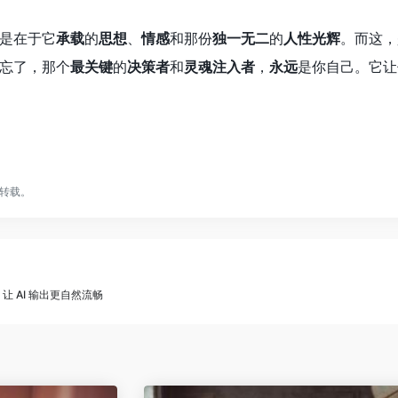
是在于它
承载
的
思想
、
情感
和那份
独一无二
的
人性光辉
。而这，
忘了，那个
最关键
的
决策者
和
灵魂注入者
，
永远
是你自己。它让
转载。
：让 AI 输出更自然流畅