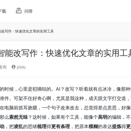
下载
问答
 智能改写作：快速优化文章的实用工具
I 智能改写作：快速优化文章的实用工
)发布
yixiu
的时候，心里是犯嘀咕的。AI？改写？听着就有点冰冷，像那
准件。可架不住好奇心啊，尤其是我这种，成天跟文字打交道，
在电脑前抓耳挠腮，一个句子改来改去，总觉得差点意思，好像
那么
索然无味
？这时候，如果有个工具，能像个
高明
的编辑，不
动
，把
凌乱
的思绪
梳理
得
更有条理
，把原本
模糊
的表达
提炼
得
更