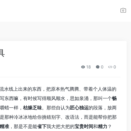
具
18
0
0
种流水线上出来的东西，把原本热气腾腾、带着个人体温的
写东西嘛，有时候写得顺风顺水，思如泉涌，那叫一个
畅
嚼蜡一样，
枯燥乏味
。那些自认为
匠心独运
的段落，放两
是那种冷冰冰地给你挑错别字、改语法，而是能帮你把那
精准
，那是不是能
省下
我大把大把的
宝贵时间
和
精力
？