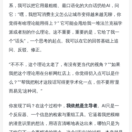
系，我可以把它用最粗糙、最口语化的大白话扔给AI，问
它：“嘿，我想写消费主义怎么让城市变得越来越无聊，你
觉得有啥理论能用得上？” 它可能会甩给我一堆法兰克福学
派或者别的什么理论。这不重要，重要的是，它给了我一
个“话头”，一个思考的起点。我可以在它的回答基础上追
问、反驳、修正。
“不不不，这个理论太老了，有没有更当代的视角？”“如果
我把这个理论用在分析网红店上，你觉得切入点可以是什
么？”“帮我把刚才这段话写得更学术化一点，但不要用‘显
而易见’这种词。”
你发现了吗？在这个过程中，
我依然是主导者
。AI只是一
个反应器、一个信息的检索与重组工具。它逼着我把模糊
的潜意识里的想法，用语言清晰地表达出来，哪怕只是为