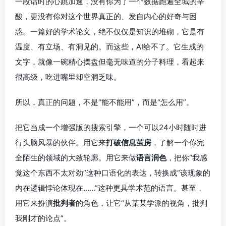
一段话时的心跳加速，没有你为了一个数据跑遍全城的辛
酸，更没有你对这个世界真正的、发自内心的好奇与困
惑。一篇好的学术论文，绝不仅仅是知识的堆砌，它是有
温度、有立场、有洞见的。而这些，AI给不了。它生成的
文字，就像一碗精心摆盘但毫无味道的分子料理，看起来
很高级，吃进嘴里却空洞乏味。
所以，真正的问题，不是“能不能用”，而是“怎么用”。
把它当成一个增强版的搜索引擎，一个可以24小时随时进
行头脑风暴的伙伴。用它来
打破信息茧房
，了解一个你完
全陌生的领域的大致轮廓。用它来做
语言润色
，把你“我感
觉这个东西不太对劲”这种口语化的表达，转换成“该现象的
内在逻辑悖论体现在……”这种更具学术范的语言。甚至，
用它来扮演
批判者
的角色，让它“从某某学派的视角，批判
我刚才的论点”。