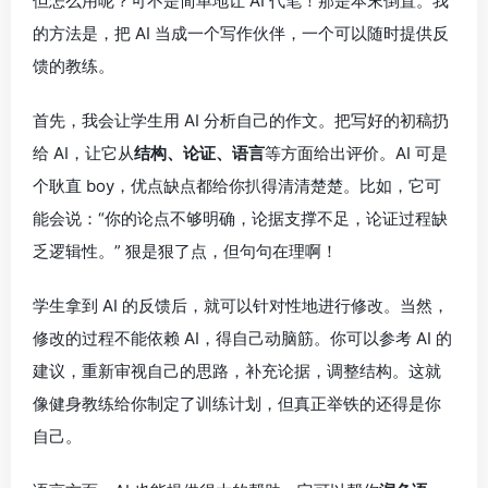
但怎么用呢？可不是简单地让 AI 代笔！那是本末倒置。我
的方法是，把 AI 当成一个写作伙伴，一个可以随时提供反
馈的教练。
首先，我会让学生用 AI 分析自己的作文。把写好的初稿扔
给 AI，让它从
结构、论证、语言
等方面给出评价。AI 可是
个耿直 boy，优点缺点都给你扒得清清楚楚。比如，它可
能会说：“你的论点不够明确，论据支撑不足，论证过程缺
乏逻辑性。” 狠是狠了点，但句句在理啊！
学生拿到 AI 的反馈后，就可以针对性地进行修改。当然，
修改的过程不能依赖 AI，得自己动脑筋。你可以参考 AI 的
建议，重新审视自己的思路，补充论据，调整结构。这就
像健身教练给你制定了训练计划，但真正举铁的还得是你
自己。