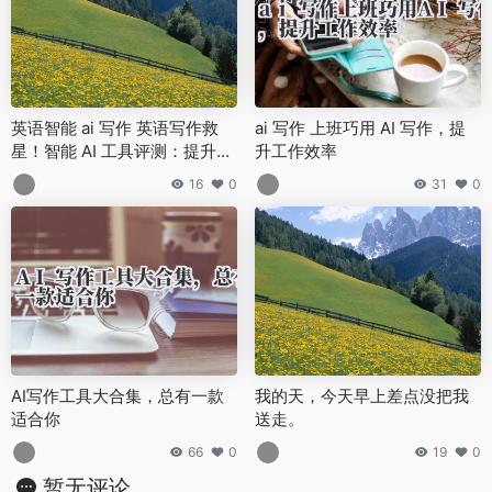
英语智能 ai 写作 英语写作救
ai 写作 上班巧用 AI 写作，提
星！智能 AI 工具评测：提升雅
升工作效率
思托福成绩的高效方法
16
0
31
0
AI写作工具大合集，总有一款
我的天，今天早上差点没把我
适合你
送走。
66
0
19
0
暂无评论