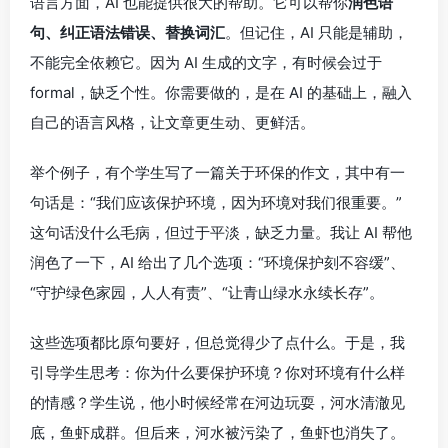
语言方面，AI 也能提供很大的帮助。它可以帮你
润色语
句、纠正语法错误、替换词汇
。但记住，AI 只能是辅助，
不能完全依赖它。因为 AI 生成的文字，有时候会过于
formal，缺乏个性。你需要做的，是在 AI 的基础上，融入
自己的语言风格，让文章更生动、更鲜活。
举个例子，有个学生写了一篇关于环保的作文，其中有一
句话是：“我们应该保护环境，因为环境对我们很重要。”
这句话没什么毛病，但过于平淡，缺乏力量。我让 AI 帮他
润色了一下，AI 给出了几个选项：“环境保护刻不容缓”、
“守护绿色家园，人人有责”、“让青山绿水永续长存”。
这些选项都比原句要好，但总觉得少了点什么。于是，我
引导学生思考：你为什么要保护环境？你对环境有什么样
的情感？学生说，他小时候经常在河边玩耍，河水清澈见
底，鱼虾成群。但后来，河水被污染了，鱼虾也消失了。