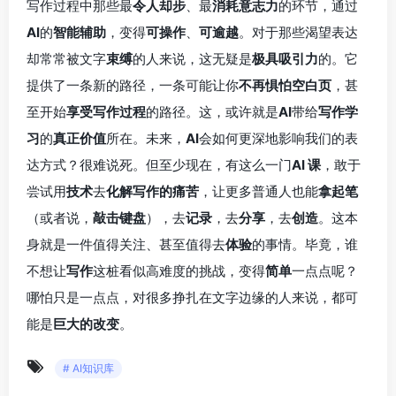
写作过程中那些最
令人却步
、最
消耗意志力
的环节，通过
AI
的
智能辅助
，变得
可操作
、
可逾越
。对于那些渴望表达
却常常被文字
束缚
的人来说，这无疑是
极具吸引力
的。它
提供了一条新的路径，一条可能让你
不再惧怕空白页
，甚
至开始
享受写作过程
的路径。这，或许就是
AI
带给
写作学
习
的
真正价值
所在。未来，
AI
会如何更深地影响我们的表
达方式？很难说死。但至少现在，有这么一门
AI 课
，敢于
尝试用
技术
去
化解写作的痛苦
，让更多普通人也能
拿起笔
（或者说，
敲击键盘
），去
记录
，去
分享
，去
创造
。这本
身就是一件值得关注、甚至值得去
体验
的事情。毕竟，谁
不想让
写作
这桩看似高难度的挑战，变得
简单
一点点呢？
哪怕只是一点点，对很多挣扎在文字边缘的人来说，都可
能是
巨大的改变
。
# AI知识库