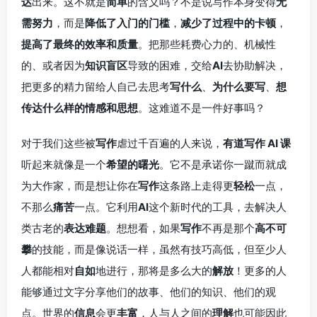
达
出来。这不就是
简单
的含义吗？不是说写作本身变得
无
需努力
，而是
降低了入门的门槛
，
减少了过程中的卡顿
，
提高了最终的效率和质量
。把那些耗费心力的、机械性
的、或者因为
知识盲区
导致的困难，交给
AI
去协助解决，
把更多的精力留给人自己去思考
写什么
、
为什么要写
、
想
传达什么样的情感和思想
。这难道不是一件好事吗？
对于我们这些被
写作
虐过千百遍的人来说，
有道写作 AI 课
听起来就像是一个
希望的曙光
。它不是承诺你一蹴而就成
为大作家，而是想让你在
写作
这条路上走得更
轻松
一点，
不那么
痛苦
一点。它利用
AI
这个新时代的工具，去解决人
类古老的
表达难题
。想想看，如果
写作
不再是那个
高不可
攀
的技能，而是像说话一样，虽然有技巧高低，但至少人
人都能相对
自如
地进行，那将是多么大的
解放
！更多的人
能够通过文字分享他们的故事、他们的知识、他们的观
点。世界的
信息
会更
丰富
，人与人之间的
理解
也可能因此