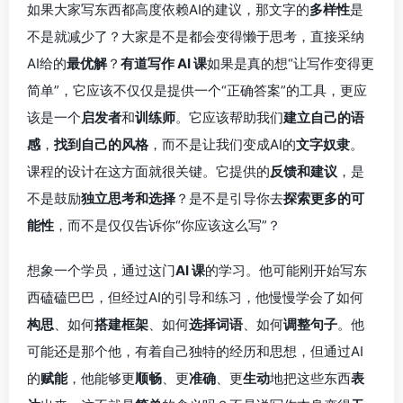
如果大家写东西都高度依赖AI的建议，那文字的
多样性
是
不是就减少了？大家是不是都会变得懒于思考，直接采纳
AI给的
最优解
？
有道写作 AI 课
如果是真的想“让写作变得更
简单”，它应该不仅仅是提供一个“正确答案”的工具，更应
该是一个
启发者
和
训练师
。它应该帮助我们
建立自己的语
感
，
找到自己的风格
，而不是让我们变成AI的
文字奴隶
。
课程的设计在这方面就很关键。它提供的
反馈和建议
，是
不是鼓励
独立思考和选择
？是不是引导你去
探索更多的可
能性
，而不是仅仅告诉你“你应该这么写”？
想象一个学员，通过这门
AI 课
的学习。他可能刚开始写东
西磕磕巴巴，但经过AI的引导和练习，他慢慢学会了如何
构思
、如何
搭建框架
、如何
选择词语
、如何
调整句子
。他
可能还是那个他，有着自己独特的经历和思想，但通过AI
的
赋能
，他能够更
顺畅
、更
准确
、更
生动
地把这些东西
表