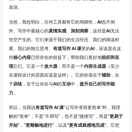
加深。
当然，我也明白，任何工具都有它的局限性，
AI
也不例
外。写作中最核心的
真情实感
、
深刻洞察
，这些是
AI
无法
凭空产生的。它们来源于我们的生活经历、我们的阅读积
累、我们的独立思考。
有道写作 AI 课
里的
AI
，应该是在这
些
核心内容
已经存在的前提下，帮助我们更好地
组织和呈
现
它们。它是一个
放大器
，而不是一个
内容生成器
（至少
在课程设计的层面应该是这样）。它的价值在于
辅助
，在
于
训练
，在于让你在与
AI
的
互动
中，
提升自己的写作能
力
。
所以，当我说
有道写作 AI 课
“让写作变得更简单”时，我理
解的“简单”，不是“不用写”，也不是“随便写”，而是
“更易于
开始”
，
“更顺畅地进行”
，以及
“更有成就感地完成”
。它把