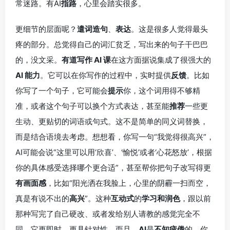
常迷路。有AI
指路
，心里会踏实很多。
更细节的层面呢？
遣词造句
、
表达
。这是很多人觉得最头
疼的部分。总觉得自己的词汇贫乏，写出来的句子干巴巴
的，没文采。
有道写作 AI 课
在这方面据说集成了很强大的
AI 能力
。它可以在你写作的过程中，实时提供
反馈
。比如
你写了一个句子，它可能会
提示
你，这个词用得不够精
准，或者这个句子可以换个方式表达，甚至能
推荐
一些更
生动、更贴切的词语或句式。这不是简单的同义词替换，
而是结合语境去考虑。想想看，你写一句“我觉得很高兴”，
AI可能会说“这里可以用‘欣喜’、‘愉悦’或者‘心花怒放’，根据
你的具体感受选择哪个更合适”，甚至帮你把句子改写得更
有画面感
，比如“阳光洒在我脸上，心里的阴霾一扫而空，
真是有说不出的
高兴
”。这种
互动式
的
学习和润色
，跟以前
那种写完了自己硬改、或者发给别人请教的感觉完全不
同。它更即时，更具针对性，而且，
AI
是
不知疲倦
的，你