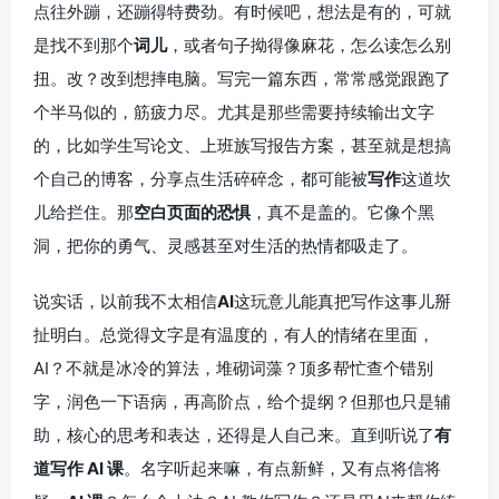
点往外蹦，还蹦得特费劲。有时候吧，想法是有的，可就
是找不到那个
词儿
，或者句子拗得像麻花，怎么读怎么别
扭。改？改到想摔电脑。写完一篇东西，常常感觉跟跑了
个半马似的，筋疲力尽。尤其是那些需要持续输出文字
的，比如学生写论文、上班族写报告方案，甚至就是想搞
个自己的博客，分享点生活碎碎念，都可能被
写作
这道坎
儿给拦住。那
空白页面的恐惧
，真不是盖的。它像个黑
洞，把你的勇气、灵感甚至对生活的热情都吸走了。
说实话，以前我不太相信
AI
这玩意儿能真把写作这事儿掰
扯明白。总觉得文字是有温度的，有人的情绪在里面，
AI？不就是冰冷的算法，堆砌词藻？顶多帮忙查个错别
字，润色一下语病，再高阶点，给个提纲？但那也只是辅
助，核心的思考和表达，还得是人自己来。直到听说了
有
道写作 AI 课
。名字听起来嘛，有点新鲜，又有点将信将