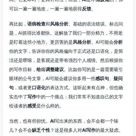
可以一遍一遍地改，一遍一遍地获得
反馈
。
再比如，
语病检查
和
风格分析
。基础的语法错误、标点问
题，AI抓得比谁都快。这解放了我们一部分精力，不用老
是盯着这些小地方。更厉害的是
风格分析
。AI可能会
分析
你的文字，告诉你你的风格偏向于正式还是口语化，是简
洁还是啰嗦，是客观还是带有强烈个人感情。然后根据你
的写作目标，
给出调整建议
。比如你写的是一篇需要吸引
眼球的公号文章，AI可能会建议你多用一些
感叹句
、
疑问
句
，或者更
口语化
的表达方式。这听起来有点神，但也确
实击中了
写作
中的一个痛点：我们常常不知道自己的文字
给读者的
感受
是什么样的。
当然，也有些担忧。
AI
写出来的东西，会不会都一个味
儿？会不会
缺乏个性
？这是很多人对
AI写作
的最大疑虑。