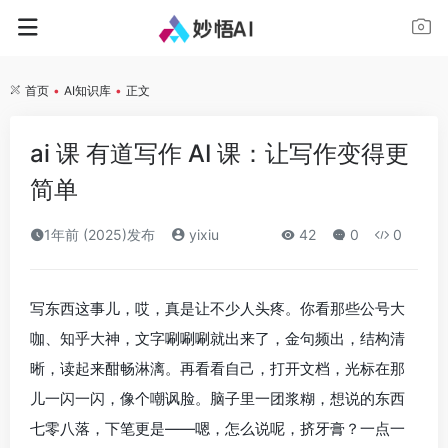
首页
•
AI知识库
•
正文
ai 课 有道写作 AI 课：让写作变得更
简单
1年前 (2025)发布
yixiu
42
0
0
写东西这事儿，哎，真是让不少人头疼。你看那些公号大
咖、知乎大神，文字唰唰唰就出来了，金句频出，结构清
晰，读起来酣畅淋漓。再看看自己，打开文档，光标在那
儿一闪一闪，像个嘲讽脸。脑子里一团浆糊，想说的东西
七零八落，下笔更是——嗯，怎么说呢，挤牙膏？一点一