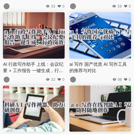
折。
能化填充与格式优化
32
0
39
0
AI 行政写作助手 上线：会议纪
ai 写作 国产优质 AI 写作工具
要 + 工作报告 一键生成，行政
的推荐与对比
岗效率革命！
32
0
98
0