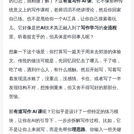
的心态，我稍微了解了下这
有道写作 AI 课
。它不像那种传
统意义上的写作课程，老师滔滔不绝讲理论，然后你回家
自己练。也不是甩给你一个AI工具，让你自己摸索着玩
儿。它好像是把
AI
技术真正融入到了
写作学习
的
全流程
里。听着挺玄乎的，但具体是咋回事儿呢？
想象一下这个场景：你打算写一篇关于周末去郊游的体验
文。传统的做法可能是，先回忆回忆去了哪儿，干了啥，
吃了啥，遇到什么人，有什么感触。然后开始写，写着写
着发现流水账了，没重点，没感情。卡住。或者写了一半
发现结构不对，想推倒重来，但又舍不得写好的那部分。
苦恼。
那
有道写作 AI 课
呢？它似乎是设计了一些特定的练习模
块，让你在AI的引导下，一步步拆解写作过程。比如，它
不是让你上来就写，而是先帮你
理思路
。你输入一些关键