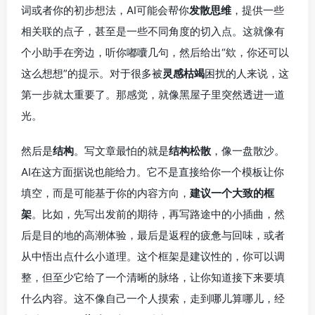
词或者你的初步想法，AI可能会帮你
发散思维
，提供一些
相关联的点子，甚至是一些不同角度的切入点。这就像有
个小助手在旁边，听你嘟囔几句，然后给出“欸，你还可以
这么想想”的提示。对于很多被
灵感枯竭
困扰的人来说，这
第一步就太重要了。那感觉，就像黑屋子里突然透进一道
光。
然后是
结构
。写文章最怕的就是
结构松散
，像一盘散沙。
AI在这方面据说也能给力。它不是直接给你一个模板让你
填空，而是可能基于你的内容方向，
建议一个大致的框
架
。比如，先写出发前的期待，再写路途中的小插曲，然
后是目的地的高潮体验，最后是返程的疲惫与回味，或者
从中悟出点什么小道理。这个框架是建议性的，你可以调
整，但至少它给了一个清晰的脉络，让你知道接下来要填
什么内容。这不像自己一个人摸索，走到哪儿算哪儿，经