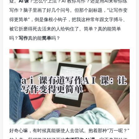
疑。
AI 课
？怎么个上法？AI 教你写作？还是用AI来帮你练
写作？脑子里画了好几个问号。但那个副标题，“让写作变
得更简单”，倒是像根小钩子，把我这种常年跟文字搏斗、
被它折磨得死去活来的人给钩住了。简单？真的能简单
吗？
写作
真的能
简单
吗？
好奇心嘛，有时候真能驱使人去尝试。抱着那种“万一呢？”