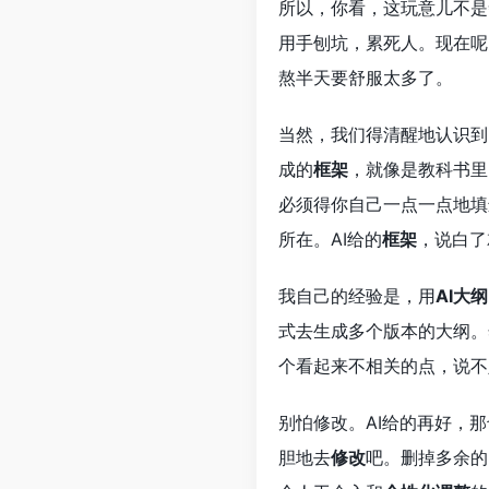
所以，你看，这玩意儿不是
用手刨坑，累死人。现在呢
熬半天要舒服太多了。
当然，我们得清醒地认识到
成的
框架
，就像是教科书里
必须得你自己一点一点地填
所在。AI给的
框架
，说白了
我自己的经验是，用
AI大纲
式去生成多个版本的大纲。
个看起来不相关的点，说不
别怕修改。AI给的再好，
胆地去
修改
吧。删掉多余的