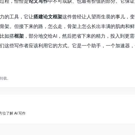
过程，恰恰是
论文写作
中不可或缺、也最有价值的部分。它保证
力的工具，它让
搭建论文框架
这件曾经让人望而生畏的事儿，变
骨架。但接下来的路，怎么走，骨架上怎么长出丰满的肌肉和鲜
比如搭
框架
，部分地交给AI，然后把省下来的精力，投入到更
们这些写作者应该利用它的方式。它是一个助手，一个加速器，
转载。
方位了解 AI 写作