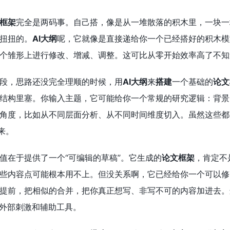
框架
完全是两码事。自己搭，像是从一堆散落的积木里，一块一
扭扭的。
AI大纲
呢，它就像是直接递给你一个已经搭好的积木模
个雏形上进行修改、增减、调整。这可比从零开始效率高了不知
段，思路还没完全理顺的时候，用
AI大纲
来
搭建
一个基础的
论文
结构里塞。你输入主题，它可能给你一个常规的研究逻辑：背景-
角度，比如从不同层面分析、从不同时间维度切入。虽然这些都
来。
值在于提供了一个“可编辑的草稿”。它生成的
论文框架
，肯定不
些内容点可能根本用不上。但没关系啊，它已经给你一个可以修
提前，把相似的合并，把你真正想写、非写不可的内容加进去。
个外部刺激和辅助工具。