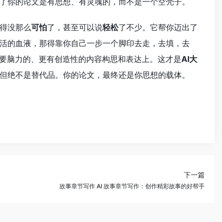
了你的论文是有思想、有灵魂的，而不是一个空壳子。
得没那么
可怕
了，甚至可以说
轻松
了不少。它帮你迈出了
活的血液，那得靠你自己一步一个脚印去走，去填，去
需要脑力的、更有创造性的内容构思和表达上。这才是
AI大
但绝不是替代品。你的论文，最终还是你思想的载体。
下一篇
故事章节写作 AI 故事章节写作：创作精彩故事的好帮手