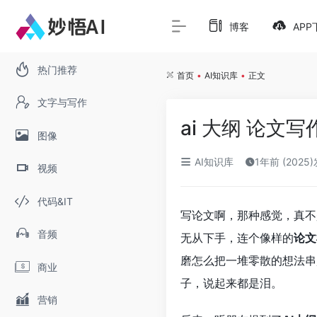
博客
APP
热门推荐
首页
•
AI知识库
•
正文
文字与写作
ai 大纲 论文
图像
AI知识库
1年前 (2025
视频
代码&IT
写论文啊，那种感觉，真不
音频
无从下手，连个像样的
论文
磨怎么把一堆零散的想法串
商业
子，说起来都是泪。
营销