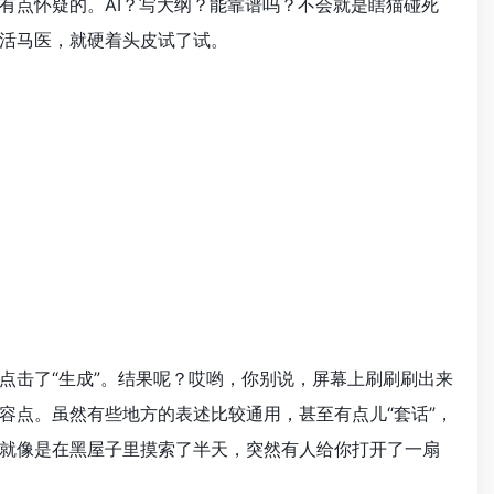
有点怀疑的。AI？写大纲？能靠谱吗？不会就是瞎猫碰死
当活马医，就硬着头皮试了试。
点击了“生成”。结果呢？哎哟，你别说，屏幕上刷刷刷出来
容点。虽然有些地方的表述比较通用，甚至有点儿“套话”，
就像是在黑屋子里摸索了半天，突然有人给你打开了一扇