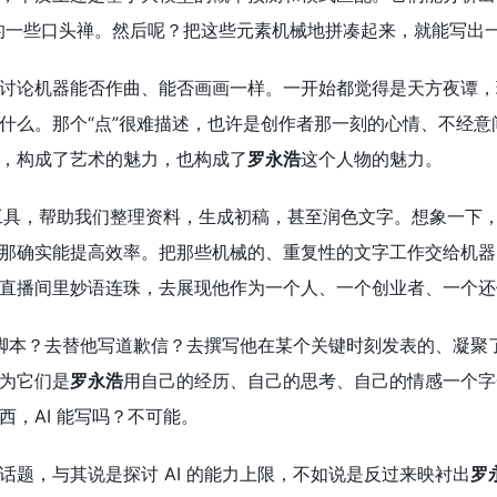
的一些口头禅。然后呢？把这些元素机械地拼凑起来，就能写出
讨论机器能否作曲、能否画画一样。一开始都觉得是天方夜谭，
什么。那个“点”很难描述，也许是创作者那一刻的心情、不经
，构成了艺术的魅力，也构成了
罗永浩
这个人物的魅力。
工具，帮助我们整理资料，生成初稿，甚至润色文字。想象一下
那确实能提高效率。把那些机械的、重复性的文字工作交给机器
直播间里妙语连珠，去展现他作为一个人、一个创业者、一个还
口秀脚本？去替他写道歉信？去撰写他在某个关键时刻发表的、凝
为它们是
罗永浩
用自己的经历、自己的思考、自己的情感一个字
西，AI 能写吗？不可能。
个话题，与其说是探讨 AI 的能力上限，不如说是反过来映衬出
罗