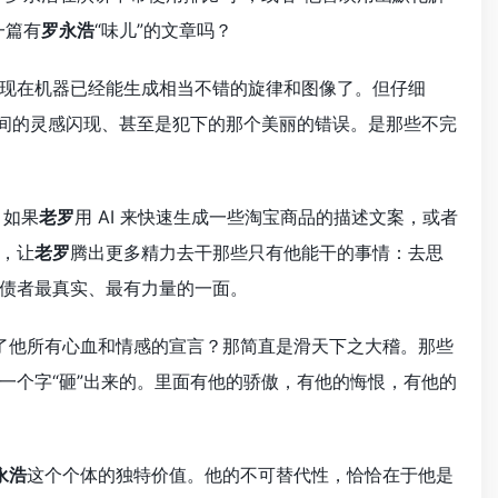
一篇有
罗永浩
“味儿”的文章吗？
现在机器已经能生成相当不错的旋律和图像了。但仔细
意间的灵感闪现、甚至是犯下的那个美丽的错误。是那些不完
，如果
老罗
用 AI 来快速生成一些淘宝商品的描述文案，或者
，让
老罗
腾出更多精力去干那些只有他能干的事情：去思
债者最真实、最有力量的一面。
聚了他所有心血和情感的宣言？那简直是滑天下之大稽。那些
一个字“砸”出来的。里面有他的骄傲，有他的悔恨，有他的
永浩
这个个体的独特价值。他的不可替代性，恰恰在于他是