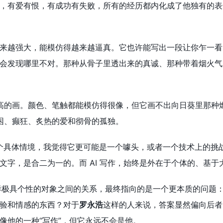
，有爱有恨，有成功有失败，所有的经历都内化成了他独有的表达
来越强大，能模仿得越来越逼真。它也许能写出一段让你乍一看
会发现哪里不对。那种从骨子里透出来的真诚、那种带着烟火气
幅梵高的画。颜色、笔触都能模仿得很像，但它画不出向日葵里那
贫困、癫狂、炙热的爱和彻骨的孤独。
个具体情境，我觉得它更可能是一个噱头，或者一个技术上的挑战：
文字，是合二为一的。而 AI 写作，始终是外在于个体的、基于
样极具个性的对象之间的关系，最终指向的是一个更本质的问题
验和情感的东西？对于
罗永浩
这样的人来说，答案显然偏向后者
像他的一种“写作”，但它永远不会是他。