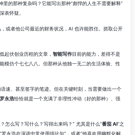
神里的那种复杂吗？它能写出那种“彪悍的人生不需要解释”
深表怀疑。
，或者他公司最近的财务状况，AI 也许能胜任。抓取公开
低起伏创业历程的文章，
智能写作
目前的能力，差得不是
能模仿个七七八八。但那种从他独一无二的生活体验、性
的语速、甚至签字的笔迹。但在关键时刻，当需要做出一个
罗永浩
恰恰就是一个充满了非理性冲动（好的那种）、强
嗯？怎么写？写什么？写得出来吗？” 尤其是什么“
番茄 AI
”之
罗永浩在演讲中常使用排比句”，或者“他喜欢用幽默化解