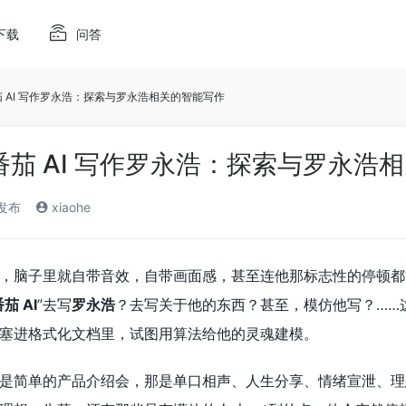
下载
问答
番茄 AI 写作罗永浩：探索与罗永浩相关的智能写作
 番茄 AI 写作罗永浩：探索与罗永浩
)发布
xiaohe
，脑子里就自带音效，自带画面感，甚至连他那标志性的停顿都
茄 AI
”去写
罗永浩
？去写关于他的东西？甚至，模仿他写？……
塞进格式化文档里，试图用算法给他的灵魂建模。
是简单的产品介绍会，那是单口相声、人生分享、情绪宣泄、理