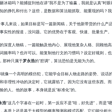
砸冰箱吗？能捕捉到他在讲“我不是为了输赢，我就是认真”时眼
知的挣扎和付出？这些，是数据和算法能抓取、能重现的吗？我
个事儿来说，如果目标是写一篇新闻稿，关于他新带货的什么产品
事实性的报道，没问题。它的优势在于客观、快速、批量生产。
的深度人物稿，一篇能触及他内心、展现他复杂人格、回顾他高
词频率吗？也许可以。能复制他行文的习惯吗？设定好规则，也
”，那种只属于
罗永浩
的“腔调”，算法恐怕是无能为力的。
作
就像一个高明的模仿犯，它能学会目标人物走路的姿势、说话
和非理性冲动的决定时，它就露馅了。因为它没有这些东西。而
验的人。他的故事，本身就是反“标准化”的。
永浩
”这几个字凑在一起时，第一反应不是“哇，好先进”，而是“
，本质上还是基于大模型的概率预测和模式匹配。它们能分析出“