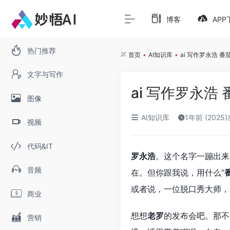
博客
APP
热门推荐
首页
•
AI知识库
•
ai 写作罗永浩 
文字与写作
ai 写作罗永浩
图像
AI知识库
1年前 (2025
视频
代码&IT
罗永浩
。这个名字一蹦出来
音频
在。但你跟我说，用什么“
番
或者说，一位脱口秀大师，
商业
想想
老罗
的发布会吧。那不
营销