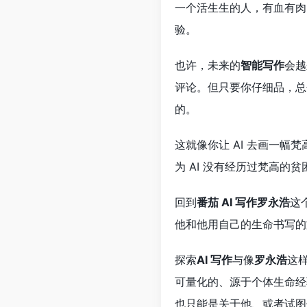
一个活生生的人，有血有肉
验。
也许，未来的
智能写作
会越
评论。但只要你仔细品，总
的。
这就像你让 AI 去画一
为 AI 没有经历过梵高的
回到
番茄 AI 写作罗永浩
这
他和他用自己的生命书写的
探索
AI 写作
与像
罗永浩
这
可量化的、源于个体生命经
也只能是关于他、或者试图