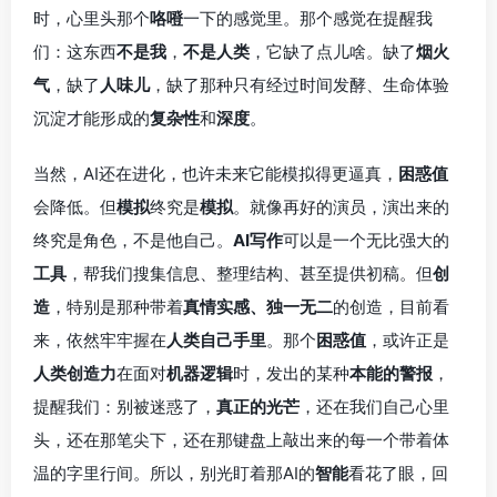
时，心里头那个
咯噔
一下的感觉里。那个感觉在提醒我
们：这东西
不是我
，
不是人类
，它缺了点儿啥。缺了
烟火
气
，缺了
人味儿
，缺了那种只有经过时间发酵、生命体验
沉淀才能形成的
复杂性
和
深度
。
当然，AI还在进化，也许未来它能模拟得更逼真，
困惑值
会降低。但
模拟
终究是
模拟
。就像再好的演员，演出来的
终究是角色，不是他自己。
AI写作
可以是一个无比强大的
工具
，帮我们搜集信息、整理结构、甚至提供初稿。但
创
造
，特别是那种带着
真情实感、独一无二
的创造，目前看
来，依然牢牢握在
人类自己手里
。那个
困惑值
，或许正是
人类创造力
在面对
机器逻辑
时，发出的某种
本能的警报
，
提醒我们：别被迷惑了，
真正的光芒
，还在我们自己心里
头，还在那笔尖下，还在那键盘上敲出来的每一个带着体
温的字里行间。所以，别光盯着那AI的
智能
看花了眼，回