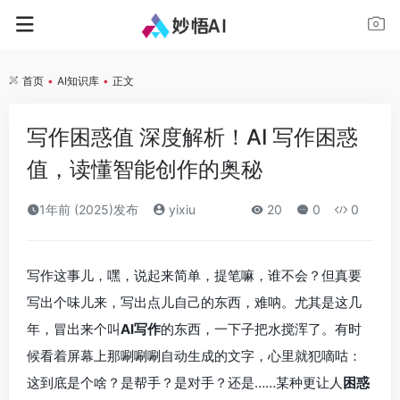
首页
•
AI知识库
•
正文
写作困惑值 深度解析！AI 写作困惑
值，读懂智能创作的奥秘
1年前 (2025)发布
yixiu
20
0
0
写作这事儿，嘿，说起来简单，提笔嘛，谁不会？但真要
写出个味儿来，写出点儿自己的东西，难呐。尤其是这几
年，冒出来个叫
AI写作
的东西，一下子把水搅浑了。有时
候看着屏幕上那唰唰唰自动生成的文字，心里就犯嘀咕：
这到底是个啥？是帮手？是对手？还是……某种更让人
困惑