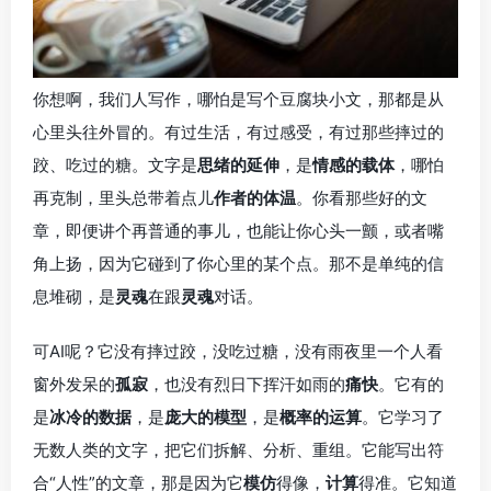
你想啊，我们人写作，哪怕是写个豆腐块小文，那都是从
心里头往外冒的。有过生活，有过感受，有过那些摔过的
跤、吃过的糖。文字是
思绪的延伸
，是
情感的载体
，哪怕
再克制，里头总带着点儿
作者的体温
。你看那些好的文
章，即便讲个再普通的事儿，也能让你心头一颤，或者嘴
角上扬，因为它碰到了你心里的某个点。那不是单纯的信
息堆砌，是
灵魂
在跟
灵魂
对话。
可AI呢？它没有摔过跤，没吃过糖，没有雨夜里一个人看
窗外发呆的
孤寂
，也没有烈日下挥汗如雨的
痛快
。它有的
是
冰冷的数据
，是
庞大的模型
，是
概率的运算
。它学习了
无数人类的文字，把它们拆解、分析、重组。它能写出符
合“人性”的文章，那是因为它
模仿
得像，
计算
得准。它知道