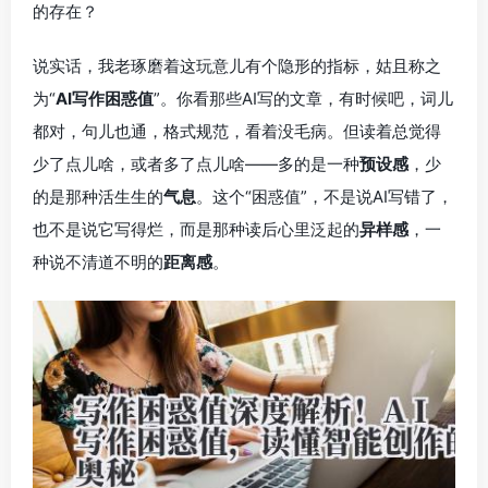
的存在？
说实话，我老琢磨着这玩意儿有个隐形的指标，姑且称之
为“
AI写作困惑值
”。你看那些AI写的文章，有时候吧，词儿
都对，句儿也通，格式规范，看着没毛病。但读着总觉得
少了点儿啥，或者多了点儿啥——多的是一种
预设感
，少
的是那种活生生的
气息
。这个“困惑值”，不是说AI写错了，
也不是说它写得烂，而是那种读后心里泛起的
异样感
，一
种说不清道不明的
距离感
。