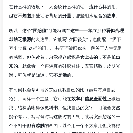
在什么样的语境下，人会说什么样的话，流什么样的泪。
但它
不知道
那些话语背后的
分量
，那些泪水蕴含的
故事
。
所以，这个“
困惑值
”可能就藏在这里——藏在那种
看似合理
却缺乏根源
的表达里。它能写“夕阳很美”，也能配上“洒下
万丈金辉”这样的词儿，甚至还能跟你来一段关于人生无常
的感慨。但你读着，总觉得这感慨是
套上去的
，不是
长出
来的
。就像看一个再逼真的硅胶娃娃，五官精致，皮肤光
滑，可你就是知道，它
不是活的
。
有时候我会拿AI写的东西跟我自己的比（虽然有点自恋
哈）。同样一个主题，它可能在
效率
和
信息全面性
上碾压
我，结构清晰得像教科书。但我自己的文字，可能会突然
拐个弯儿，写写当时写这段时的天气，或者突然想起的一
个不相干但
有感触
的画面，甚至用一个不太常用但我觉得