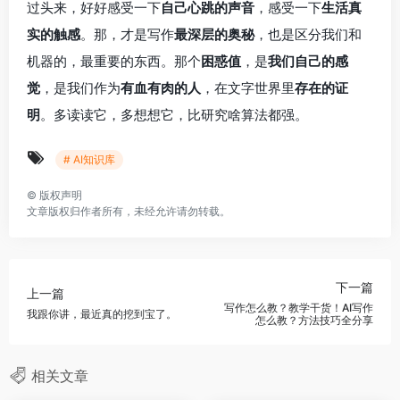
过头来，好好感受一下
自己心跳的声音
，感受一下
生活真
实的触感
。那，才是写作
最深层的奥秘
，也是区分我们和
机器的，最重要的东西。那个
困惑值
，是
我们自己的感
觉
，是我们作为
有血有肉的人
，在文字世界里
存在的证
明
。多读读它，多想想它，比研究啥算法都强。
# AI知识库
©
版权声明
文章版权归作者所有，未经允许请勿转载。
下一篇
上一篇
写作怎么教？教学干货！AI写作
我跟你讲，最近真的挖到宝了。
怎么教？方法技巧全分享
相关文章