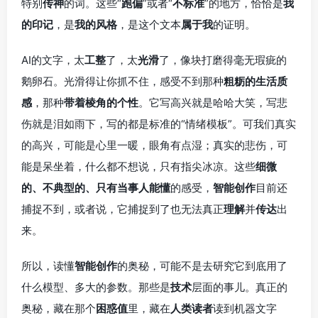
特别
传神
的词。这些“
跑偏
”或者“
不标准
”的地方，恰恰是
我
的印记
，是
我的风格
，是这个文本
属于我
的证明。
AI的文字，太
工整
了，太
光滑
了，像块打磨得毫无瑕疵的
鹅卵石。光滑得让你抓不住，感受不到那种
粗粝的生活质
感
，那种
带着棱角的个性
。它写高兴就是哈哈大笑，写悲
伤就是泪如雨下，写的都是标准的“情绪模板”。可我们真实
的高兴，可能是心里一暖，眼角有点湿；真实的悲伤，可
能是呆坐着，什么都不想说，只有指尖冰凉。这些
细微
的、不典型的、只有当事人能懂
的感受，
智能创作
目前还
捕捉不到，或者说，它捕捉到了也无法真正
理解
并
传达
出
来。
所以，读懂
智能创作
的奥秘，可能不是去研究它到底用了
什么模型、多大的参数。那些是
技术
层面的事儿。真正的
奥秘，藏在那个
困惑值
里，藏在
人类读者
读到机器文字