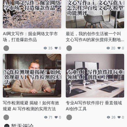
AI网文写作：掘金网络文学市
最近，我的创作生活被一个叫
场，打造爆款作品
文心写作AI的家伙搅得天翻地
覆。
35
0
20
0
写作检测规避 揭秘！如何有效
专业AI写作软件排行 垂直领域
规避 AI 写作检测的实用方法
AI创作工具
71
0
26
0
暂无评论