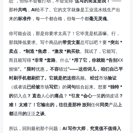
恋”，但你不会被打动，不会觉得
“这写的简直是我！”
——
那种
共鸣
，
AI
给不了。它的文字就像是工业流水线生产出
来的
标准件
，每一个都合格，但每一个都
毫无灵魂
。
你可能会说，那是你要求太高了！它毕竟是机器嘛。行，
那我降低要求。写个商品的
带货文案
总可以吧？要
*突出
*
卖点
，
*制造
*焦虑
，
*激发
*购买欲
。我试了，它能写。
而且能写得
*非常
*套路
。什么“
*用了它，你就能
*告别
XX
烦恼
”、“
限时
优惠
，
不容
错过
”——这些词儿，咱们自己平
时刷手机都刷烂了。它就是把这些
高频
、
经过
市场
验证
（或者说
已经被
市场
写烂
）的
词句
组合起来。想要
*独特
*
的
切入点
？
直击
人心的
痛点
？
*引发
*会心
一笑
的
俏皮话
？
难！
太难
了
！它输出的，往往是那种
放到
任何
同类
产品
上
都
适用
的
泛泛
之谈
。
所以，回到最初那个问题：
AI 写作大师
，
究竟值不值得入