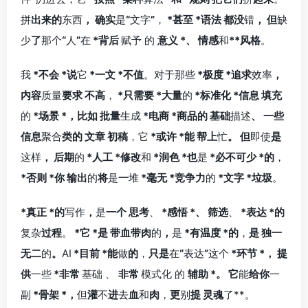
拼
出来的
东西
，
确实
是
“
文字
”
，
*甚至
*语法
都没
错
，
但
缺
少
了
那个
“
人
”
在
*背后
赋予
的
意义
*、
情感
和
**风格
。
我
*不会
*说
它
*一文
*不值
。对于那些
*极度
*追求
效率
，
内容
质量
要求
不高
，
*只需要
*大量
的
*标准化
*信息
填充
的
*场景
*，比如
批量
生成
*电商
*商品的
基础
描述
、
一些
信息
聚合
类的
文章
初稿
，它
*或许
*能
帮上
忙
。
但
即使
是
这样
，
后期
的
*人工
*修改
和
*润色
*也
是
*必不可少
*的
，
*否则
*你
输出
的
将
是
一
堆
*毫无
*竞争力
的
*文字
*垃圾
。
*真正
*的
写作
，
是
一个
思考
、
*感悟
*、
筛选
、
*表达
*的
复杂
过程
。
*它
*是
带血带肉
的
，
是
*有温度
*的
，
是
独一
无二
的
。
AI
*目前
*能
做
的
，
只是
在
“
表达
”
这个
*环节
*，
提
供
一些
*非常
基础
、
非常
模式化
的
辅助
*。
它
能
给你
一
副
*骨架
*，
但
灌
不
进
去
血
和
肉
，
更
别
提
灵魂
了**。