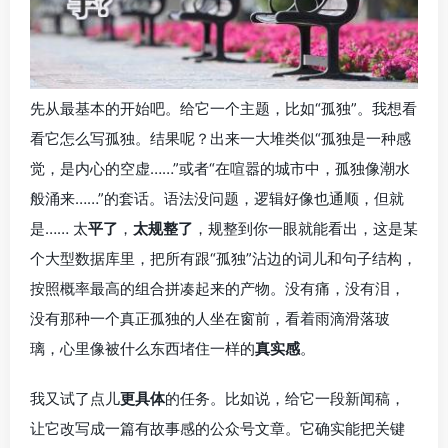
先从最基本的开始吧。给它一个主题，比如“孤独”。我想看
看它怎么写孤独。结果呢？出来一大堆类似“孤独是一种感
觉，是内心的空虚……”或者“在喧嚣的城市中，孤独像潮水
般涌来……”的套话。语法没问题，逻辑好像也通顺，但就
是…… 太
平了
，
太规整了
，规整到你一眼就能看出，这是某
个大型数据库里，把所有跟“孤独”沾边的词儿和句子结构，
按照概率最高的组合拼凑起来的产物。没有痛，没有泪，
没有那种一个真正孤独的人坐在窗前，看着雨滴滑落玻
璃，心里像被什么东西堵住一样的
真实感
。
我又试了点儿
更具体
的任务。比如说，给它一段新闻稿，
让它改写成一篇有故事感的公众号文章。它确实能把关键