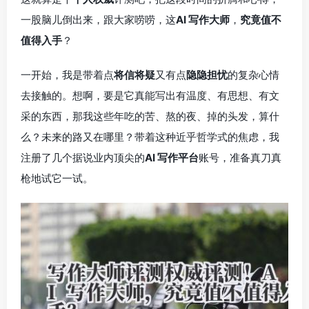
一股脑儿倒出来，跟大家唠唠，这
AI 写作大师
，
究竟值不
值得入手
？
一开始，我是带着点
将信将疑
又有点
隐隐担忧
的复杂心情
去接触的。想啊，要是它真能写出有温度、有思想、有文
采的东西，那我这些年吃的苦、熬的夜、掉的头发，算什
么？未来的路又在哪里？带着这种近乎哲学式的焦虑，我
注册了几个据说业内顶尖的
AI 写作平台
账号，准备真刀真
枪地试它一试。