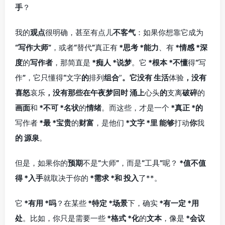
手
？
我的
观点
很明确，甚至有点儿
不客气
：如果你想靠它成为
“写作大师”
，或者
“
替代
”
真正有
*思考
*能力
、有
*情感
*深
度
的
写作者
，那简直是
*痴人
*说梦
。它
*根本
*不懂
得
“
写
作
”
，它只懂得
“
文字
的
排列
组合
”
。它没有
生活
体验
，没有
喜怒
哀乐
，没有那些在午夜梦回时
涌上
心头
的
支离
破碎
的
画面
和
*不可
*名状
的
情绪
。而这些，才是一个
*真正
*的
写作者
*最
*宝贵
的
财富
，是他们
*文字
*里
能够
打动
你
我
的
源泉
。
但是，如果你的
预期
不是
“
大师
”
，而是
“
工具
”
呢？
*值不值
得
*入手
就取决于你的
*需求
*和
投入
了**。
它
*有用
*吗
？在某些
*特定
*场景
下，确实
*有一定
*用
处
。比如，你只是需要一些
*格式
*化
的
文本
，像是
*会议