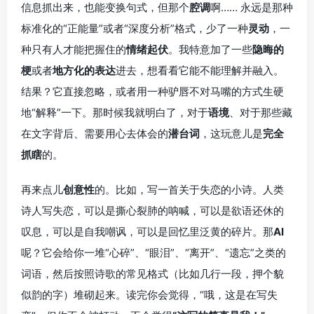
信息抓出来，也能变换句式，但那个
腔调
啊…… 永远是那种
标准化的“正能量”或者“深度分析”格式，少了一种
灵动
，一
种只有人才能把握住的
情绪起伏
。我特意加了一些
隐晦的
梗
或者
地方化的表达
进去，想看看它能不能理解并融入。
结果？它直接忽略，或者用一种驴唇不对马嘴的方式生硬
地“解释”一下。那时候我就明白了，对于
语境
、对于那些藏
在文字背后、需要用心去体会的
潜台词
，这玩意儿是
完全
抓瞎
的。
再来点儿
创意性
的。比如，写一首关于失恋的小诗。人类
诗人写失恋，可以是撕心裂肺的呐喊，可以是欲语还休的
叹息，可以是自我嘲讽，可以是回忆里泛黄的碎片。那
AI
呢？它会给你一堆“心碎”、“眼泪”、“离开”、“遗忘”之类的
词语，然后按照诗歌的常见格式（比如几行一段，押个貌
似韵的字）堆砌起来。读完你会觉得，“哦，这是在写失