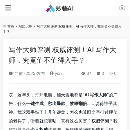
首页
•
AI知识库
•
写作大师评测 权威评测！AI 写作大师，究竟值不值得入
手？
写作大师评测 权威评测！AI 写作大
师，究竟值不值得入手？
1年前 (2025)发布
yixiu
34
0
0
哎，这年头，打开电脑，铺天盖地都是“
AI 写作大师
”的广
告，什么
一键生成
、
秒出爆款
、
效率翻倍
…… 说得神乎其
神。我这双手敲了十几年键盘，怎么也算跟文字打过硬仗
的老兵了，听着就犯嘀咕。真有这么厉害？
权威评测
？我
这就算是个
个人权威
评测吧，把这段时间的折腾和心得，