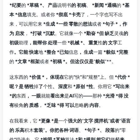
*纪要
的
*草稿
*、
产品
说明书
的
初稿
、
*新闻
*通稿
的
*基
本
*信息
填充。或者你
*彻底
*卡壳
了，一个字也写不出
来，可以用它来
*生成
*一些
零散
的
想法
或者
*句子
*，作
为
启发
，
*打破
*沉默
。它就像一个
*勤奋
*但
缺乏
灵魂
的
初级
助理
，能帮你
处理
一些
*机械
*、
重复
性
的
文字
工
作
。它能
快速
地
*整合
*已知
信息
，
生成
一篇
*貌似
*完整
的
*文章
*框架
或者
*初稿
*。但这仅仅是
“
貌似
”**。
这东西的
*价值
*，
体现在
它的
“
快
”
和
“
规整
”
上。但
*代价
*
呢？是
牺牲
掉
了
个性
、
深度
和
*原创
*性
。你用它
*写出来
*的
东西
，
一眼
就能
看出来
是
AI
写的
——
那种
*光滑
*得
没
有
棱角
的
质感
，
*乏味
*得
可以
忽略
的
内容
。
在我看来，它
*更像
*是
一个
强大的
“
文字
搅拌机
”
或者
“
语言
的
乐高
积木
套装
”
。你把各种
词语
、
*句子
*、
段落
的
“
零
件
”
扔进去，它
*按照
*某种
算法
*和
*规则
把它们
拼
起来
。