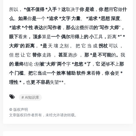
所以，
*值不值得
*入手
？
这
取决于
你
是谁
，
你
想
用
它
做
什
么
。
如果
你
是
一个
*追求
*文字
力量
、
*追求
*思想
深度
、
*追求
*个性
表达
的
写作者
，
那么
这
些
所谓
的
“
写作
大师
”
，
眼下
看来
，
顶多
算是
一个
偶尔
用
得
上
的
小
工具
，
距离
*“
*
大师
”
的
距离
，
*是
天
壤
之别
。
把
它
当
成
拐杖
可以
，
但
想
让
它
替你
走路
，
甚至
跑步
，
那
*是
不可能
的
。
我
的
最终
结论
:
别
被
“
大师
”
两个
字
*忽悠
*了
，
它
还
够
不
上
那
个
门槛
。
把
它
当
成
一个
效率
辅助
软件
来
看
待
，
你
会
更
*
理性
*，
也
更
不容易
失望**。
# AI知识库
©
版权声明
文章版权归作者所有，未经允许请勿转载。