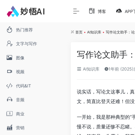
博客
APP
热门推荐
首页
•
AI知识库
•
写作论文助手：论
文字与写作
写作论文助手：
图像
AI知识库
1年前 (2025
视频
代码&IT
说实话，写论文这事儿，真
音频
文，简直比登天还难！但没办
商业
一开始，我是那种典型的“
慢不说，质量还惨不忍睹。
营销