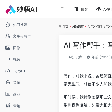
博客
APP
热门推荐
首页
•
AI知识库
•
AI 写作帮手：写
文字与写作
AI 写作帮手
图像
AI知识库
1年前 (2025
视频
代码&IT
写作，对我来说，曾经简直
音频
毫无生气。相信不少人和我
商业
那时候，我特别羡慕那些文
常熬夜到凌晨，头发大把大
营销