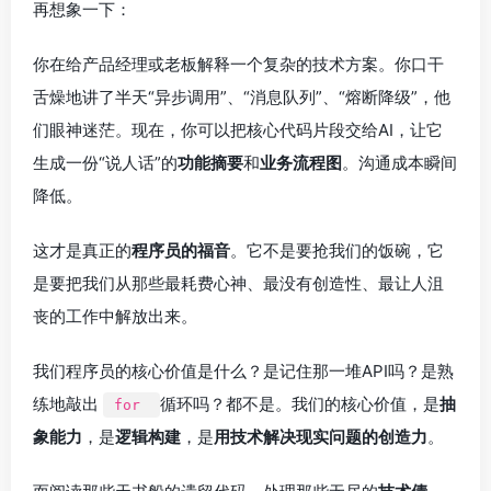
再想象一下：
你在给产品经理或老板解释一个复杂的技术方案。你口干
舌燥地讲了半天“异步调用”、“消息队列”、“熔断降级”，他
们眼神迷茫。现在，你可以把核心代码片段交给AI，让它
生成一份“说人话”的
功能摘要
和
业务流程图
。沟通成本瞬间
降低。
这才是真正的
程序员的福音
。它不是要抢我们的饭碗，它
是要把我们从那些最耗费心神、最没有创造性、最让人沮
丧的工作中解放出来。
我们程序员的核心价值是什么？是记住那一堆API吗？是熟
练地敲出
循环吗？都不是。我们的核心价值，是
抽
for
象能力
，是
逻辑构建
，是
用技术解决现实问题的创造力
。