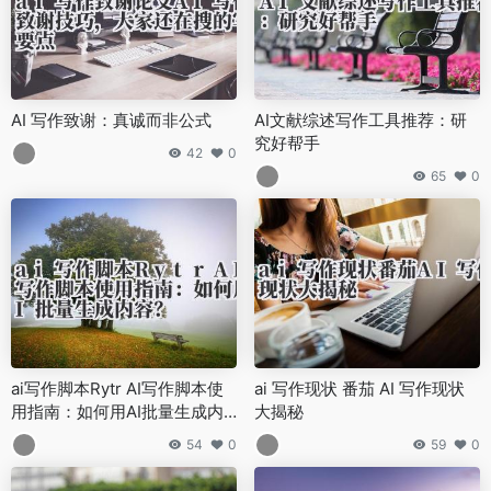
AI 写作致谢：真诚而非公式
AI文献综述写作工具推荐：研
究好帮手
42
0
65
0
ai写作脚本Rytr AI写作脚本使
ai 写作现状 番茄 AI 写作现状
用指南：如何用AI批量生成内
大揭秘
容？
54
0
59
0